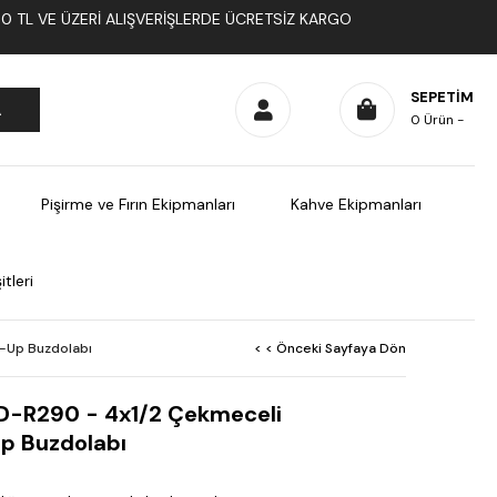
1000 TL VE ÜZERI ALIŞVERIŞLERDE ÜCRETSIZ KARGO
SEPETIM
0
Ürün
Pişirme ve Fırın Ekipmanları
Kahve Ekipmanları
tleri
-Up Buzdolabı
< < Önceki Sayfaya Dön
-R290 - 4x1/2 Çekmeceli
p Buzdolabı