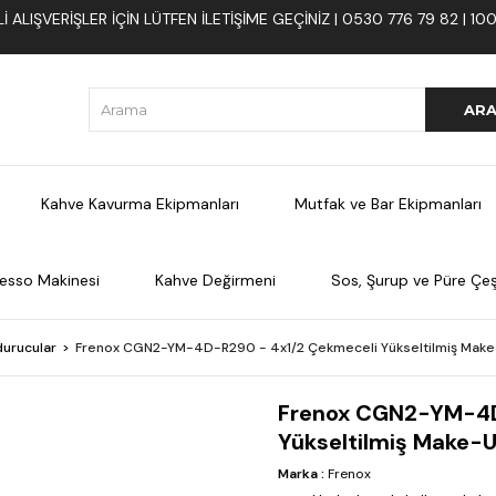
 ALIŞVERIŞLER İÇIN LÜTFEN ILETIŞIME GEÇINIZ | 0530 776 79 82 | 
Kahve Kavurma Ekipmanları
Mutfak ve Bar Ekipmanları
esso Makinesi
Kahve Değirmeni
Sos, Şurup ve Püre Çeşi
urucular
Frenox CGN2-YM-4D-R290 - 4x1/2 Çekmeceli Yükseltilmiş Make
Frenox CGN2-YM-4D
Yükseltilmiş Make-U
Marka
:
Frenox