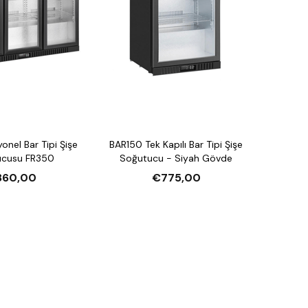
onel Bar Tipi Şişe
BAR150 Tek Kapılı Bar Tipi Şişe
ucusu FR350
Soğutucu - Siyah Gövde
860,00
€775,00