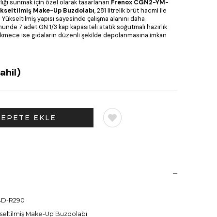
ylığı sunmak için özel olarak tasarlanan
Frenox CGN2-YM-
kseltilmiş Make-Up Buzdolabı
, 281 litrelik brüt hacmi ile
 Yükseltilmiş yapısı sayesinde çalışma alanını daha
ünde 7 adet GN 1/3 kap kapasiteli statik soğutmalı hazırlık
ekmece ise gıdaların düzenli şekilde depolanmasına imkan
ahil)
4D-R290
kseltilmiş Make-Up Buzdolabı