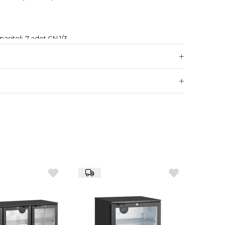
asiteli, 7 adet GN 1/3
1/2 boy)
matik defrost
mi
304 kalite)
cm