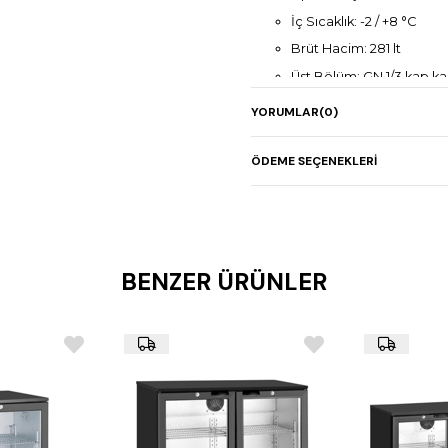
İç Sıcaklık: -2 / +8 °C
Brüt Hacim: 281 lt
Üst Bölüm: GN 1/3 kap kap
Çekmece sayısı: 4 adet (
YORUMLAR
(0)
Dijital kumanda paneli
Elektrikli rezistanslı oto
ÖDEME SEÇENEKLERI
Özel buharlaştırma siste
Paslanmaz çelik gövde (
Boyutlar: 140 x 70 x 142 
Ağırlık: 150 kg
BENZER ÜRÜNLER
Güç: 220 V