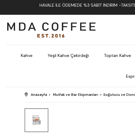
HAVALE İLE ÖDEMEDE %3 SABIT İNDIRIM -TAKSITLI
Kahve
Yeşil Kahve Çekirdeği
Toptan Kahve
Espr
Anasayfa
Mutfak ve Bar Ekipmanları
Soğutucu ve Dond