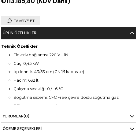
₺113.185,80
(KDV Dahil)
TAVSIYE ET
ÜRÜN ÖZELLIKLERI
Teknik Özellikler
Elektrik bağlantısı: 220 V – 1N
Güç: 0,45 kW
İç derinlik: 43/53 cm (GN 1/1 kapasite)
Hacim: 632 lt
Çalışma sıcaklığı: 0 / +6 °C
Soğutma sistemi: CFC Free çevre dostu soğutma gazı
Dijital kumanda paneli
Otomatik defrost – su buharlaştırma sistemi
YORUMLAR
(0)
Ağırlık: 205 kg
ÖDEME SEÇENEKLERI
Boyutlar: 2330 × 700 × 850 mm