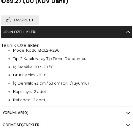
₺89.271,00
(KDV Dahil)
TAVSIYE ET
ÜRÜN ÖZELLIKLERI
Teknik Özellikler
Model Kodu: BGL2-R290
Tip: 2 Kapılı Yatay Tip Derin Dondurucu
İç Sıcaklık: -10 / -20 °C
Brüt Hacim: 281 lt
İç Derinlik: 43 cm / 53 cm (GN 1/1 uyumlu)
Kapı sayısı: 2 adet
Raf adedi: 2 adet
Dijital kumanda paneli
YORUMLAR
(0)
Elektrikli rezistanslı otomatik defrost
ÖDEME SEÇENEKLERI
Otomatik su buharlaştırma sistemi
İzolasyon: 50 mm kalınlık, HCFC içermeyen poliüretan