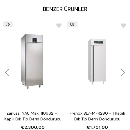
BENZER ÜRÜNLER
Yüksekliği ayarlanabilir paslanmaz ayaklar
Boyutlar: 140 x 70 x 85 cm
Ağırlık: 145 kg
Güç: 220 V
Zanussi NAU Maxi 110962 – 1
Frenox BL7-M-R290 - 1 Kapılı
Kapılı Dik Tip Derin Dondurucu
Dik Tip Derin Dondurucu
€2.300,00
€1.701,00