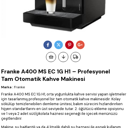
Franke A400 MS EC 1G H1 – Profesyonel
Tam Otomatik Kahve Makinesi
Marka
:
Franke
Franke A400 MS EC 1G H1, orta yoğunlukta kahve servisi yapan işletmeler
için tasarlanmış profesyonel bir tam otomatik kahve makinesidir. Kolay
sökülüp temizlenebilen demleme ünitesi, bakım sürecini hızlandırırken
hijyen standartlarını en üst seviyede tutar. 2. öğütücü ekleme opsiyonu
ve 1 veya 2 adet süt/çikolata haznesi seçeneği ile içecek menünüzü
çeşitlendirir.
Makine, su bağlantılı ya da 4 litrelik dahili su haznesi ile esnek kullanım