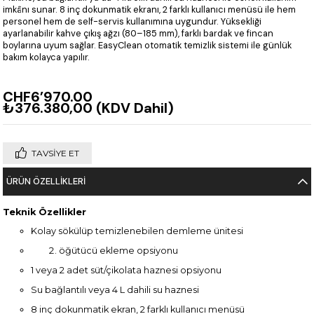
imkânı sunar. 8 inç dokunmatik ekranı, 2 farklı kullanıcı menüsü ile hem
personel hem de self-servis kullanımına uygundur. Yüksekliği
ayarlanabilir kahve çıkış ağzı (80–185 mm), farklı bardak ve fincan
boylarına uyum sağlar. EasyClean otomatik temizlik sistemi ile günlük
bakım kolayca yapılır.
CHF6’970.00
₺376.380,00
(KDV Dahil)
TAVSIYE ET
ÜRÜN ÖZELLIKLERI
Teknik Özellikler
Kolay sökülüp temizlenebilen demleme ünitesi
öğütücü ekleme opsiyonu
1 veya 2 adet süt/çikolata haznesi opsiyonu
Su bağlantılı veya 4 L dahili su haznesi
8 inç dokunmatik ekran, 2 farklı kullanıcı menüsü