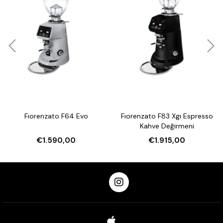
gram kahve öğütebilme kapasitesine sahiptir.
Bıçak Çapı:
64 mm çapında çelik bıçaklar, homojen ve
hassas öğütme sağlar. Bu geniş çaplı bıçaklar, espresso
çekirdeklerinin aromasını en iyi şekilde korur.
Boyutlar:
Kompakt yapısı sayesinde her türlü tezgah üstü
kullanım için uygundur. Boyutları 23 x 61 x 27 cm’dir.
Ağırlık:
13 kg ağırlığındaki sağlam yapısı, uzun süreli
dayanıklılık sunar.
Neden Fiorenzato F64E?
Kullanıcı Dostu Teknoloji:
Dokunmatik ekranı ve on-
demand öğütme sistemi ile kolay kullanım sunar. Baristalar
için mükemmel bir iş akışı sağlar.
Taze ve Aromatik Kahve:
On-demand öğütme teknolojisi
ile her fincanda taze kahve keyfi sunar. Kahvenin aromasını
ve tazeliğini koruyarak, her fincanda mükemmel lezzeti
Fıorenzato F64 Evo
Fıorenzato F83 Xgı Espresso
sağlar.
Kahve Değirmeni
Türkiye’de Yetkili Satıcı:
Fiorenzato F64E On-Demand
Espresso Değirmeni, Türkiye’deki yetkili satıcınız olarak en iyi
€1.590,00
€1.915,00
fiyatlarla ve resmi garanti ile sunulmaktadır. Satış sonrası
destek ve yedek parça hizmetlerimizle her zaman
yanınızdayız.