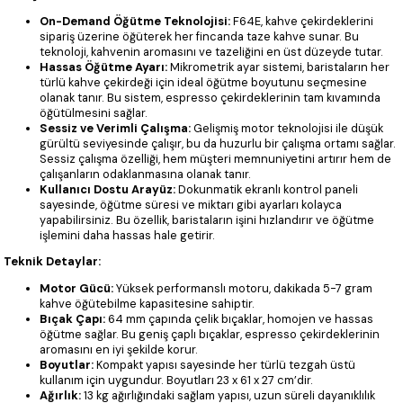
On-Demand Öğütme Teknolojisi:
F64E, kahve çekirdeklerini
sipariş üzerine öğüterek her fincanda taze kahve sunar. Bu
teknoloji, kahvenin aromasını ve tazeliğini en üst düzeyde tutar.
Hassas Öğütme Ayarı:
Mikrometrik ayar sistemi, baristaların her
türlü kahve çekirdeği için ideal öğütme boyutunu seçmesine
olanak tanır. Bu sistem, espresso çekirdeklerinin tam kıvamında
öğütülmesini sağlar.
Sessiz ve Verimli Çalışma:
Gelişmiş motor teknolojisi ile düşük
gürültü seviyesinde çalışır, bu da huzurlu bir çalışma ortamı sağlar.
Sessiz çalışma özelliği, hem müşteri memnuniyetini artırır hem de
çalışanların odaklanmasına olanak tanır.
Kullanıcı Dostu Arayüz:
Dokunmatik ekranlı kontrol paneli
sayesinde, öğütme süresi ve miktarı gibi ayarları kolayca
yapabilirsiniz. Bu özellik, baristaların işini hızlandırır ve öğütme
işlemini daha hassas hale getirir.
Teknik Detaylar:
Motor Gücü:
Yüksek performanslı motoru, dakikada 5-7 gram
kahve öğütebilme kapasitesine sahiptir.
Bıçak Çapı:
64 mm çapında çelik bıçaklar, homojen ve hassas
öğütme sağlar. Bu geniş çaplı bıçaklar, espresso çekirdeklerinin
aromasını en iyi şekilde korur.
Boyutlar:
Kompakt yapısı sayesinde her türlü tezgah üstü
kullanım için uygundur. Boyutları 23 x 61 x 27 cm’dir.
Ağırlık:
13 kg ağırlığındaki sağlam yapısı, uzun süreli dayanıklılık