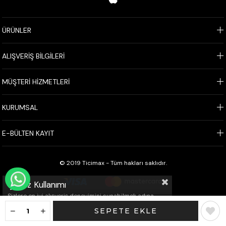
ÜRÜNLER
ALIŞVERİŞ BİLGİLERİ
MÜŞTERİ HİZMETLERİ
KURUMSAL
E-BÜLTEN KAYIT
© 2019 Ticimax - Tüm hakları saklıdır.
WHATSAPP İLE SİPARİŞ VER
Çerez Kullanımı
Sizlere en iyi alışveriş deneyimini sunabilmek adına
sitemizde çerezler(cookies) kullanmaktayız. Detaylı
bilgi için Kvkk sözleşmesini inceleyebilirsiniz.