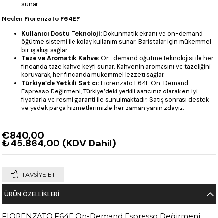
sunar.
Neden Fiorenzato F64E?
Kullanıcı Dostu Teknoloji:
Dokunmatik ekranı ve on-demand
öğütme sistemi ile kolay kullanım sunar. Baristalar için mükemmel
bir iş akışı sağlar.
Taze ve Aromatik Kahve:
On-demand öğütme teknolojisi ile her
fincanda taze kahve keyfi sunar. Kahvenin aromasını ve tazeliğini
koruyarak, her fincanda mükemmel lezzeti sağlar.
Türkiye’de Yetkili Satıcı:
Fiorenzato F64E On-Demand
Espresso Değirmeni, Türkiye’deki yetkili satıcınız olarak en iyi
fiyatlarla ve resmi garanti ile sunulmaktadır. Satış sonrası destek
ve yedek parça hizmetlerimizle her zaman yanınızdayız.
€840,00
₺45.864,00
(KDV Dahil)
TAVSIYE ET
ÜRÜN ÖZELLIKLERI
FIORENZATO F64E On-Demand Espresso Değirmeni