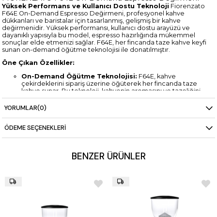
Yüksek Performans ve Kullanıcı Dostu Teknoloji
Fiorenzato
F64E On-Demand Espresso Değirmeni, profesyonel kahve
dükkanları ve baristalar için tasarlanmış, gelişmiş bir kahve
değirmenidir. Yüksek performansı, kullanıcı dostu arayüzü ve
dayanıklı yapısıyla bu model, espresso hazırlığında mükemmel
sonuçlar elde etmenizi sağlar. F64E, her fincanda taze kahve keyfi
sunan on-demand öğütme teknolojisi ile donatılmıştır.
Öne Çıkan Özellikler:
On-Demand Öğütme Teknolojisi:
F64E, kahve
çekirdeklerini sipariş üzerine öğüterek her fincanda taze
kahve sunar. Bu teknoloji, kahvenin aromasını ve tazeliğini
en üst düzeyde tutar.
Hassas Öğütme Ayarı:
Mikrometrik ayar sistemi,
YORUMLAR
(0)
baristaların her türlü kahve çekirdeği için ideal öğütme
boyutunu seçmesine olanak tanır. Bu sistem, espresso
ÖDEME SEÇENEKLERI
çekirdeklerinin tam kıvamında öğütülmesini sağlar.
Sessiz ve Verimli Çalışma:
Gelişmiş motor teknolojisi ile
düşük gürültü seviyesinde çalışır, bu da huzurlu bir çalışma
ortamı sağlar. Sessiz çalışma özelliği, hem müşteri
BENZER ÜRÜNLER
memnuniyetini artırır hem de çalışanların odaklanmasına
olanak tanır.
Kullanıcı Dostu Arayüz:
Dokunmatik ekranlı kontrol paneli
sayesinde, öğütme süresi ve miktarı gibi ayarları kolayca
yapabilirsiniz. Bu özellik, baristaların işini hızlandırır ve
öğütme işlemini daha hassas hale getirir.
Teknik Detaylar:
Motor Gücü:
Yüksek performanslı motoru, dakikada 5-7