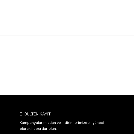
 7/24 müşteri desteği sunuyoruz. Müşterilerimiz, makinenin
mizlenebilir parçaları sayesinde uzun süreli kullanımın
er:
Satın alma sonrasında da FIAMMA'nın geniş servis ağı
le işletmenizin sürekli çalışır durumda olmasını
:
emen sipariş verin ve işletmenizin kahve deneyimini
n! FIAMMA ASTROLAB MULTIBOILER TC Espresso Kahve
ize unutulmaz espresso keyfi yaşatın.
E-BÜLTEN KAYIT
Kampanyalarımızdan ve indirimlerimizden güncel
olarak haberdar olun.