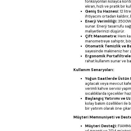
fonksiyonları kolayca kontro
ekran, hızlı ve pratik bir k
Geniş Su Haznesi:
12 lit
ihtiyacını ortadan kaldırır, 
Enerji Verimliliği:
3500W g
sunar. Enerji tasarrufu sağ
maliyetlerinizi düşürür.
Çift Manometre:
Hem kaz
manometreye sahiptir, böyl
Otomatik Temizlik ve B
sayesinde makineniz her z
Ergonomik Portafiltrele
rahat kullanım sunar ve bari
Kullanım Senaryoları:
Yoğun Saatlerde Üstün 
açılacak veya mevcut kafe,
verimli kahve servisi yapma
sıcaklıklarda içecekler haz
Başlangıç Yatırımı ve Uz
kolay bakım özellikleri ile
bir yatırım olarak öne çıkar
Müşteri Memnuniyeti ve Dest
Müşteri Desteği:
FIAMMA 
yıl garanti ve 7/24 müşter