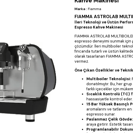
Kahve Makinesi
Marka
:
Fiamma
FIAMMA ASTROLAB MULTIBO
İleri Teknoloji ve Üstün Per
Espresso Kahve Makinesi
FIAMMA ASTROLAB MULTIBOILER T
espresso deneyimi sunmak için ge
çözümdür. İleri multiboiler teknol
fincanda tutarlı ve üstün kalitede
olarak tasarlanan FIAMMA ASTR
vermez.
Öne Çıkan Özellikler ve Teknik
Multiboiler Teknolojisi:
F
donatılmıştır. Bu, her grup
farklı içecekler için mükem
Sıcaklık Kontrolü (TC) T
hassasiyetle kontrol ede
15 Bar Yüksek Basınçlı 
aromalarını ve tatlarını en 
espresso sunar.
Paslanmaz Çelik Gövde:
araya getirir. Estetik tas
Programlanabilir Dokun