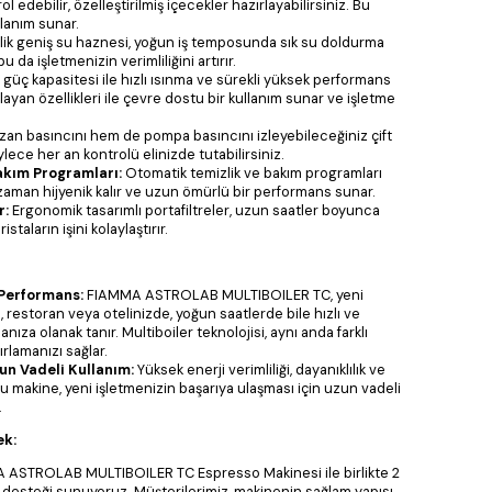
l edebilir, özelleştirilmiş içecekler hazırlayabilirsiniz. Bu
ullanım sunar.
relik geniş su haznesi, yoğun iş temposunda sık su doldurma
bu da işletmenizin verimliliğini artırır.
üç kapasitesi ile hızlı ısınma ve sürekli yüksek performans
layan özellikleri ile çevre dostu bir kullanım sunar ve işletme
an basıncını hem de pompa basıncını izleyebileceğiniz çift
ece her an kontrolü elinizde tutabilirsiniz.
akım Programları:
Otomatik temizlik ve bakım programları
aman hijyenik kalır ve uzun ömürlü bir performans sunar.
r:
Ergonomik tasarımlı portafiltreler, uzun saatler boyunca
staların işini kolaylaştırır.
Performans:
FIAMMA ASTROLAB MULTIBOILER TC, yeni
 restoran veya otelinizde, yoğun saatlerde bile hızlı ve
nıza olanak tanır. Multiboiler teknolojisi, aynı anda farklı
ırlamanızı sağlar.
un Vadeli Kullanım:
Yüksek enerji verimliliği, dayanıklılık ve
 bu makine, yeni işletmenizin başarıya ulaşması için uzun vadeli
.
ek:
ASTROLAB MULTIBOILER TC Espresso Makinesi ile birlikte 2
i desteği sunuyoruz. Müşterilerimiz, makinenin sağlam yapısı