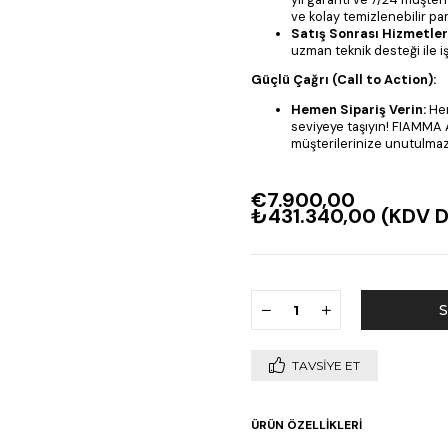
ve kolay temizlenebilir par
Satış Sonrası Hizmetler
uzman teknik desteği ile i
Güçlü Çağrı (Call to Action):
Hemen Sipariş Verin:
Hem
seviyeye taşıyın! FIAMMA
müşterilerinize unutulmaz
€7.900,00
₺431.340,00
(KDV D
TAVSIYE ET
ÜRÜN ÖZELLIKLERI