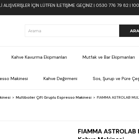
 ALIŞVERIŞLER İÇIN LÜTFEN ILETIŞIME GEÇINIZ | 0530 776 79 82 | 
Kahve Kavurma Ekipmanları
Mutfak ve Bar Ekipmanları
esso Makinesi
Kahve Değirmeni
Sos, Şurup ve Püre Çeşi
kinesi
Multiboiler Çift Gruplu Espresso Makinesi
FIAMMA ASTROLAB MULT
FIAMMA ASTROLAB M