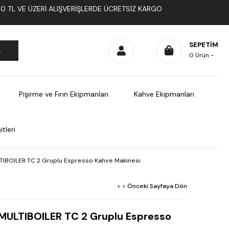
1000 TL VE ÜZERI ALIŞVERIŞLERDE ÜCRETSIZ KARGO
SEPETIM
0
Ürün
Pişirme ve Fırın Ekipmanları
Kahve Ekipmanları
tleri
IBOILER TC 2 Gruplu Espresso Kahve Makinesi
< < Önceki Sayfaya Dön
ULTIBOILER TC 2 Gruplu Espresso