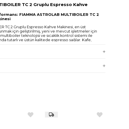
BOILER TC 2 Gruplu Espresso Kahve
Performans: FIAMMA ASTROLAB MULTIBOILER TC 2
inesi
TC 2 Gruplu Espresso Kahve Makinesi, en üst
ak için geliştirilmiş, yeni ve mevcut işletmeler için
ltiboiler teknolojisi ve sıcaklık kontrol sistemi ile
da tutarlı ve üstün kalitede espresso sağlar. Kafe,
çin özel olarak tasarlanan FIAMMA ASTROLAB, yoğun iş
an ödün vermez.
nik Detaylar:
i:
FIAMMA ASTROLAB, her grup başlığı için bağımsız
. Bu, her grup başlığında su sıcaklığının ayrı ayrı kontrol
lı içecekler için mükemmel sıcaklık sağlar.
 Teknolojisi:
Hassas sıcaklık kontrolü, su sıcaklığını ±1°C
er. Bu da her fincanda mükemmel espresso sunmanızı
lı Pompa:
15 bar basınç gücü, kahve çekirdeklerinin tüm
n iyi şekilde ortaya çıkararak yoğun, kremalı ve lezzetli
de:
Yüksek kaliteli paslanmaz çelik gövde, dayanıklılık
rir. Estetik tasarımı, işletmenizin dekoruna mükemmel
unmatik Ekran:
Kullanıcı dostu dokunmatik ekranı ile
 kontrol edebilir, özelleştirilmiş içecekler