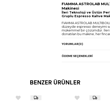
FIAMMA ASTROLAB MULTI
Makinesi
İleri Teknoloji ve Üstün 
Gruplu Espresso Kahve Mak
FIAMMA ASTROLAB MULTIBOILER 
düzeyde espresso deneyimi sunm
mükemmel bir çözümdür. İleri mu
donatılan bu makine, her fincan
restoran ve otel işletmeleri i
temposunda bile performanst
YORUMLAR
(0)
Öne Çıkan Özellikler ve Tek
Multiboiler Teknolojis
kazanlar ile donatılmıştır
ÖDEME SEÇENEKLERI
edilmesini sağlar ve fark
Sıcaklık Kontrolü (TC)
hassasiyetle kontrol ed
sağlar.
15 Bar Yüksek Basınç
BENZER ÜRÜNLER
aromalarını ve tatlarını e
bir espresso sunar.
Paslanmaz Çelik Göv
ve şıklığı bir araya geti
uyum sağlar.
Programlanabilir Dok
tüm fonksiyonları kolayca