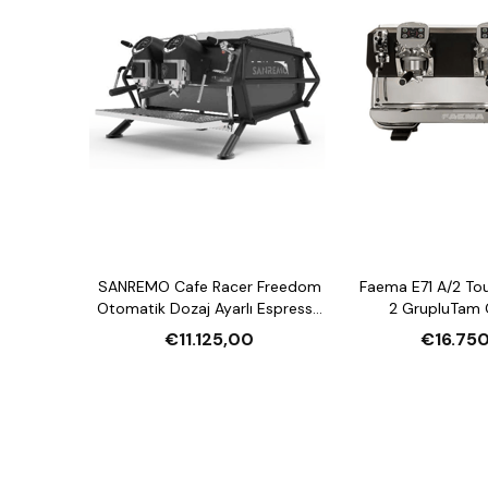
SANREMO Cafe Racer Freedom
Faema E71 A/2 Tou
Otomatik Dozaj Ayarlı Espresso
2 GrupluTam 
Kahve Makinesi
Espresso Kahv
€11.125,00
€16.75