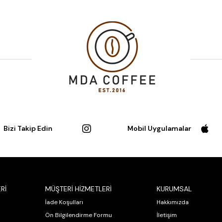
birlikte 2 yıl garanti ve
sağlam yapısı ve kolay te
keyfini çıkarıyor.
Satış Sonrası Hizmetl
ve uzman teknik desteği i
sağlıyoruz.
Güçlü Çağrı (Call to Action)
Hemen Sipariş Verin:
H
bir üst seviyeye taşıyı
Makinesi ile müşterilerin
Bizi Takip Edin
Mobil Uygulamalar
Rİ
MÜŞTERİ HİZMETLERİ
KURUMSAL
İade Koşulları
Hakkımızda
Ön Bilgilendirme Formu
İletişim