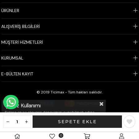
ÜRÜNLER
ALIŞVERİŞ BİLGİLERİ
MÜŞTERİ HİZMETLERİ
KURUMSAL
E-BÜLTEN KAYIT
© 2019 Ticimax - Tüm hakları saklıdır.
WHATSAPP İLE SİPARİŞ VER
Çerez Kullanımı
Sizlere en iyi alışveriş deneyimini sunabilmek adına
sitemizde çerezler(cookies) kullanmaktayız. Detaylı
bilgi için Kvkk sözleşmesini inceleyebilirsiniz.
0