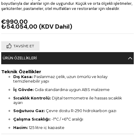
boyutlarıyla dar alanlar için de uygundur. Küçük ve orta ölçekli işletmeler,
şarküteriler, pastaneler, otel mutfakları ve restoranlar için idealdir.
€990,00
₺54.054,00
(KDV Dahil)
TAVSIYE ET
ÜRÜN ÖZELLIKLERI
Teknik Özellikler
Dış Kasa:
Paslanmaz çelik, uzun ömürlü ve kolay
temizlenebilir yapı
İç Gövde:
Gıda standardına uygun ABS malzeme
Sıcaklık Kontrolü:
Dijital termometre ile hassas sıcaklık
ayarı
Soğutucu Gaz:
Çevre dostu R-290 hidrokarbon gazı
Çalışma Sıcaklığı:
-1°C / +6°C aralığı
Hacim:
125 litre iç kapasite