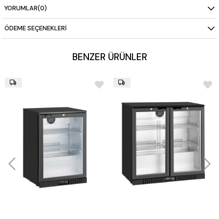
Kilit & Anahtar:
Standart olarak dahildir, güvenli saklama
YORUMLAR
(0)
sağlar
Elektrik Bağlantısı:
220 V – 1N
ÖDEME SEÇENEKLERI
Güç Tüketimi:
0,14 kW
Ağırlık:
53 kg
BENZER ÜRÜNLER
Dış Ölçüler (GxDxY):
626 x 600 x 850 mm