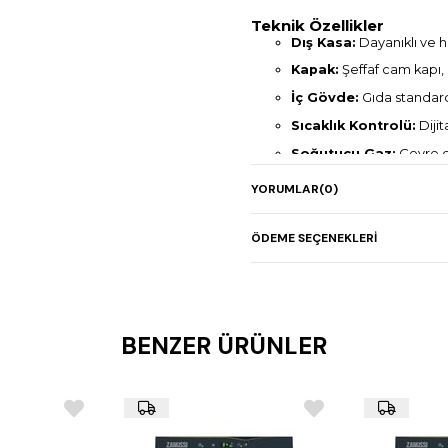
Teknik Özellikler
Dış Kasa:
Dayanıklı ve h
Kapak:
Şeffaf cam kapı, 
İç Gövde:
Gıda standar
Sıcaklık Kontrolü:
Dijit
Soğutucu Gaz:
Çevre d
Çalışma Sıcaklığı:
-1°C 
YORUMLAR
(0)
Hacim:
125 litre iç kapas
Kilit & Anahtar:
Standart
ÖDEME SEÇENEKLERI
Elektrik Bağlantısı:
220
Güç Tüketimi:
0,14 kW
Ağırlık:
53 kg
BENZER ÜRÜNLER
Dış Ölçüler (GxDxY):
62