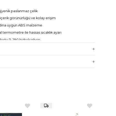
ijyenik paslanmaz çelik
içerik görünürlüğü ve kolay erişim
dına uygun ABS malzeme
al termometre ile hassas sıcaklık ayarı
ostu R-290 hidrokarbon
/ +6°C aralığı
ite
 güvenlik için dahildir
 V – 1N
6 x 600 x 850 mm