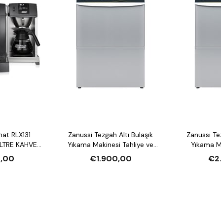
mat RLX131
Zanussi Tezgah Altı Bulaşık
Zanussi Tezgah Altı Bulaşık
LTRE KAHVE
Yıkama Makinesi Tahliye ve
Yıkama Makin
U ISITICI
Parlatıcı Pompalı
Deterjan ve P
,00
€1.900,00
€2
Deter