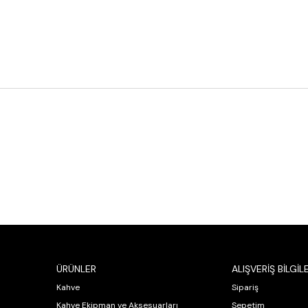
ÜRÜNLER
ALIŞVERİŞ BİLGİLE
Kahve
Sipariş
Kahve Ekipman ve Aksesuarları
Sepetim