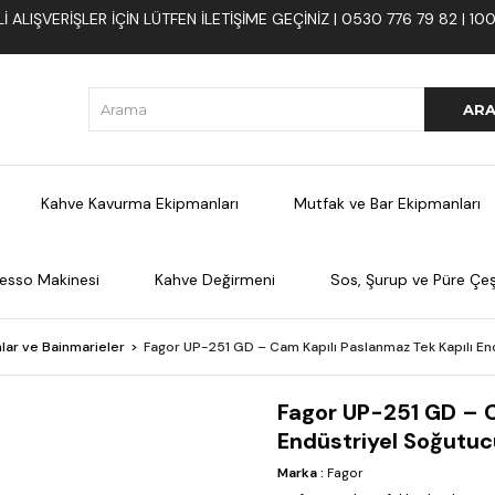
 ALIŞVERIŞLER İÇIN LÜTFEN ILETIŞIME GEÇINIZ | 0530 776 79 82 | 
Kahve Kavurma Ekipmanları
Mutfak ve Bar Ekipmanları
esso Makinesi
Kahve Değirmeni
Sos, Şurup ve Püre Çeşi
lar ve Bainmarieler
Fagor UP-251 GD – Cam Kapılı Paslanmaz Tek Kapılı En
Fagor UP-251 GD – C
Endüstriyel Soğutuc
Marka
:
Fagor