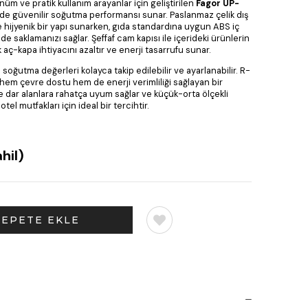
üm ve pratik kullanım arayanlar için geliştirilen
Fagor UP-
e güvenilir soğutma performansı sunar. Paslanmaz çelik dış
hijyenik bir yapı sunarken, gıda standardına uygun ABS iç
de saklamanızı sağlar. Şeffaf cam kapısı ile içerideki ürünlerin
 aç-kapa ihtiyacını azaltır ve enerji tasarrufu sunar.
e soğutma değerleri kolayca takip edilebilir ve ayarlanabilir. R-
em çevre dostu hem de enerji verimliliği sağlayan bir
 dar alanlara rahatça uyum sağlar ve küçük-orta ölçekli
tel mutfakları için ideal bir tercihtir.
hil)