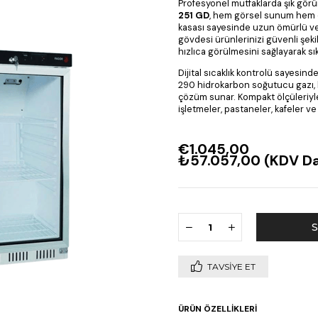
Profesyonel mutfaklarda şık görün
251 GD
, hem görsel sunum hem d
kasası sayesinde uzun ömürlü ve 
gövdesi ürünlerinizi güvenli şekil
hızlıca görülmesini sağlayarak sık
Dijital sıcaklık kontrolü sayesind
290 hidrokarbon soğutucu gazı, h
çözüm sunar. Kompakt ölçüleriyle
işletmeler, pastaneler, kafeler ve o
€1.045,00
₺57.057,00
(KDV Da
TAVSIYE ET
ÜRÜN ÖZELLIKLERI