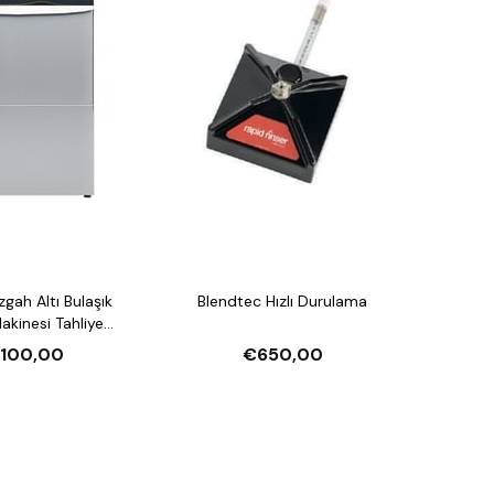
Blendtec Hızlı Durulama
esi Tahliye
arlatıcı Pompalı ve
.100,00
€650,00
jan Pompalı