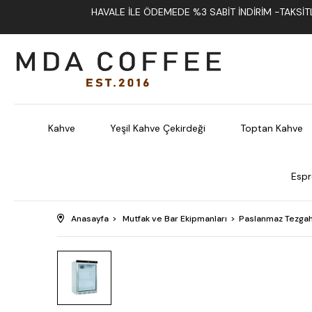
HAVALE İLE ÖDEMEDE %3 SABIT İNDIRIM -TAKSITLI
Kahve
Yeşil Kahve Çekirdeği
Toptan Kahve
Espr
Anasayfa
Mutfak ve Bar Ekipmanları
Paslanmaz Tezgah