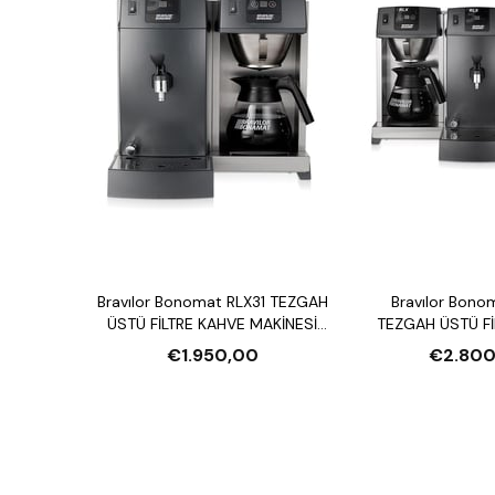
Bravılor Bonomat RLX31 TEZGAH
Bravılor Bono
ÜSTÜ FİLTRE KAHVE MAKİNESİ
TEZGAH ÜSTÜ Fİ
VE SU ISITICI
MAKİNESİ VE S
€1.950,00
€2.800