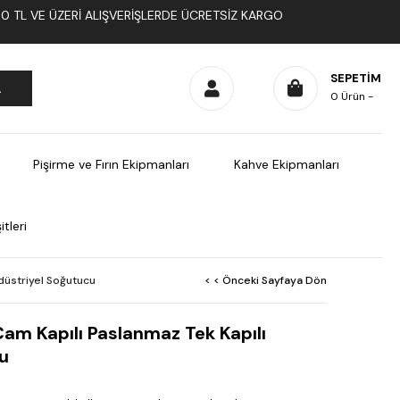
1000 TL VE ÜZERI ALIŞVERIŞLERDE ÜCRETSIZ KARGO
SEPETIM
0
Ürün
Pişirme ve Fırın Ekipmanları
Kahve Ekipmanları
tleri
düstriyel Soğutucu
< < Önceki Sayfaya Dön
am Kapılı Paslanmaz Tek Kapılı
u