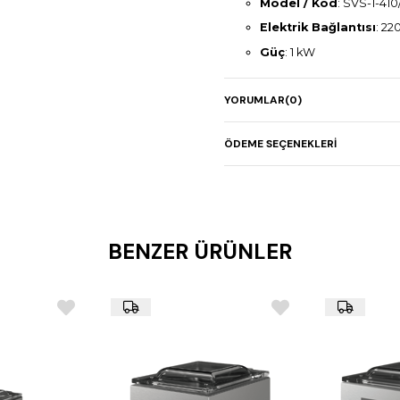
Model / Kod
: SVS-1-410
Elektrik Bağlantısı
: 22
Güç
: 1 kW
Pompa Kapasitesi
: 20
YORUMLAR
(0)
Kontrol Paneli
: Ekranlı
Bellek
: 10 kişilik progra
ÖDEME SEÇENEKLERI
Ambalajlama
: Sıvı gıd
Alarm
: Sesli ve görsel 
Malzeme
: Paslanmaz ç
Boyutlar
: 535 × 591 × 
BENZER ÜRÜNLER