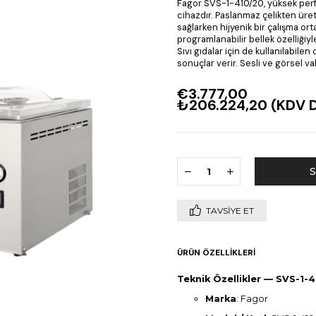
Fagor SVS-1-410/20, yüksek perf
cihazdır. Paslanmaz çelikten üret
sağlarken hijyenik bir çalışma ortam
programlanabilir bellek özelliğiyl
Sıvı gıdalar için de kullanılabilen
sonuçlar verir. Sesli ve görsel va
€3.777,00
₺206.224,20
(KDV D
TAVSIYE ET
ÜRÜN ÖZELLIKLERI
Teknik Özellikler — SVS-1-
Marka
: Fagor