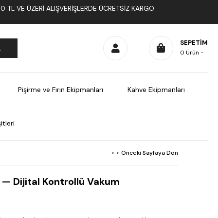
1000 TL VE ÜZERI ALIŞVERIŞLERDE ÜCRETSIZ KARGO
SEPETIM
0
Ürün
Pişirme ve Fırın Ekipmanları
Kahve Ekipmanları
tleri
< < Önceki Sayfaya Dön
— Dijital Kontrollü Vakum