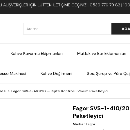
 ALIŞVERIŞLER İÇIN LÜTFEN ILETIŞIME GEÇINIZ | 0530 776 79 82 | 
Kahve Kavurma Ekipmanları
Mutfak ve Bar Ekipmanları
esso Makinesi
Kahve Değirmeni
Sos, Şurup ve Püre Çeşi
nesi
Fagor SVS-1-410/20 — Dijital Kontrollü Vakum Paketleyici
Fagor SVS-1-410/20 
Paketleyici
Marka
:
Fagor