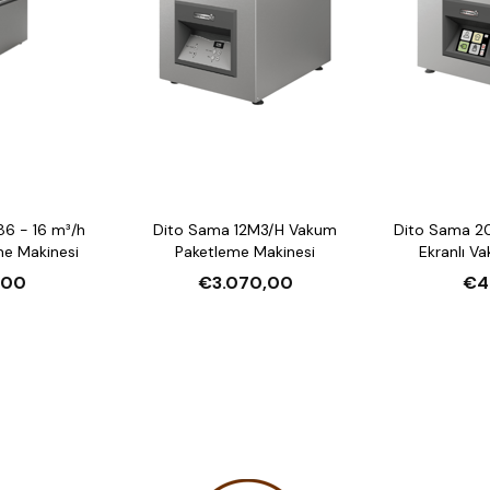
6 - 16 m³/h
Dito Sama 12M3/H Vakum
Dito Sama 2
e Makinesi
Paketleme Makinesi
Ekranlı V
M
,00
€3.070,00
€4