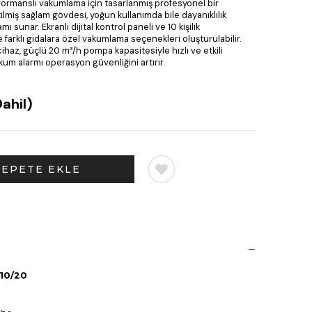
ormanslı vakumlama için tasarlanmış profesyonel bir
ilmiş sağlam gövdesi, yoğun kullanımda bile dayanıklılık
ı sunar. Ekranlı dijital kontrol paneli ve 10 kişilik
e farklı gıdalara özel vakumlama seçenekleri oluşturulabilir.
 cihaz, güçlü 20 m³/h pompa kapasitesiyle hızlı ve etkili
kum alarmı operasyon güvenliğini artırır.
ahil)
410/20