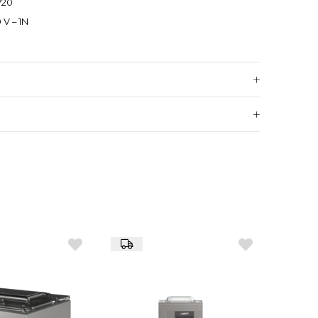
/20
0 V – 1N
 m³/h
 dijital kontrol paneli
mlanabilir bellek
alar için uygun
vakum alarmı
elik gövde
438 mm