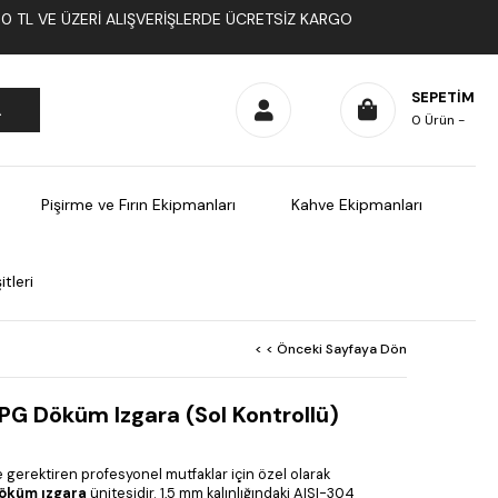
1000 TL VE ÜZERI ALIŞVERIŞLERDE ÜCRETSIZ KARGO
SEPETIM
0
Ürün
Pişirme ve Fırın Ekipmanları
Kahve Ekipmanları
tleri
< < Önceki Sayfaya Dön
PG Döküm Izgara (Sol Kontrollü)
 gerektiren profesyonel mutfaklar için özel olarak
döküm ızgara
ünitesidir. 1,5 mm kalınlığındaki AISI-304