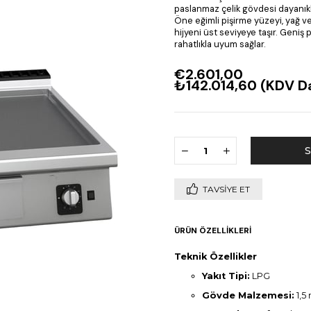
paslanmaz çelik gövdesi dayanıklıl
Öne eğimli pişirme yüzeyi, yağ ve
hijyeni üst seviyeye taşır. Geniş 
rahatlıkla uyum sağlar.
€2.601,00
₺142.014,60
(KDV Da
TAVSIYE ET
ÜRÜN ÖZELLIKLERI
Teknik Özellikler
Yakıt Tipi:
LPG
Gövde Malzemesi:
1,5