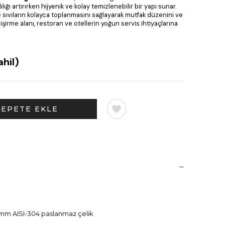
ığı artırırken hijyenik ve kolay temizlenebilir bir yapı sunar.
 sıvıların kolayca toplanmasını sağlayarak mutfak düzenini ve
pişirme alanı, restoran ve otellerin yoğun servis ihtiyaçlarına
hil)
 mm AISI-304 paslanmaz çelik