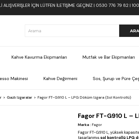
 ALIŞVERIŞLER İÇIN LÜTFEN ILETIŞIME GEÇINIZ | 0530 776 79 82 | 
Kahve Kavurma Ekipmanları
Mutfak ve Bar Ekipmanları
esso Makinesi
Kahve Değirmeni
Sos, Şurup ve Püre Çeşi
r
Gazlı Izgaralar
Fagor FT-G910 L – LPG Döküm Izgara (Sol Kontrollü)
Fagor FT-G910 L – L
Marka
:
Fagor
Fagor FT-G910 L, yüksek kapasite
tasarlanmış
sol kontrollü LPG 