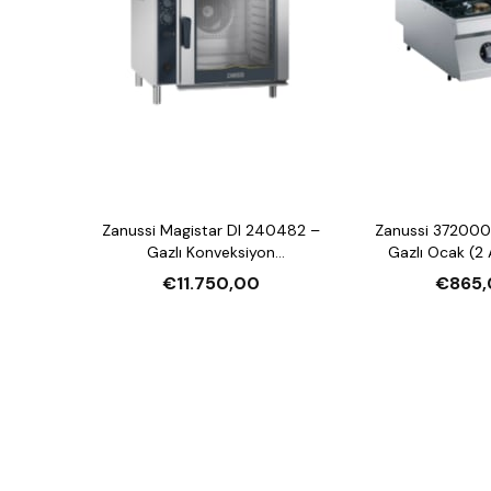
Zanussi Magistar DI 240482 –
Zanussi 372000
Gazlı Konveksiyon
Gazlı Ocak (2 
Nemlendirmeli Fırın (20xGN2/1,
€11.750,00
€865,
Crosswise)