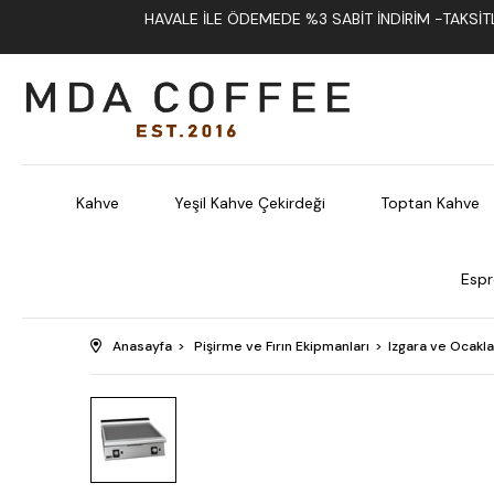
HAVALE İLE ÖDEMEDE %3 SABIT İNDIRIM -TAKSITLI
Kahve
Yeşil Kahve Çekirdeği
Toptan Kahve
Espr
Anasayfa
Pişirme ve Fırın Ekipmanları
Izgara ve Ocakla