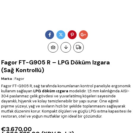
Fagor FT-G905 R – LPG Döküm Izgara
(Sağ Kontrollü)
Marka
:
Fagor
Fagor FT-G905 R, sağ tarafında konumlanan kontrol paneliyle ergonomik
kullanım sağlayan
LPG döküm ızgara
modelidir. 1,5 mm kalınlığında AISI-
304 paslanmaz çelik gövdesi ve yuvarlatılmış köşeleri sayesinde
dayanıklı, hijyenik ve kolay temizlenebilir bir yapı sunar. Öne eğimli
pişirme yüzeyi, yağ ve sıvıların hızlı bir şekilde toplanmasını sağlayarak
mutfak düzenini korur. Kompakt ölçüleri ve güçlü LPG ısıtma kapasitesi ile
restoran, otel ve yoğun mutfaklar için ideal bir çözümdür.
€3.670,00