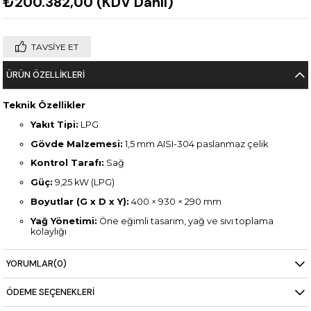
₺200.382,00
(KDV Dahil)
TAVSIYE ET
ÜRÜN ÖZELLIKLERI
Teknik Özellikler
Yakıt Tipi:
LPG
Gövde Malzemesi:
1,5 mm AISI-304 paslanmaz çelik
Kontrol Tarafı:
Sağ
Güç:
9,25 kW (LPG)
Boyutlar (G x D x Y):
400 × 930 × 290 mm
Yağ Yönetimi:
Öne eğimli tasarım, yağ ve sıvı toplama
kolaylığı
Ek Özellikler:
Preslenmiş gövde ve yuvarlak köşeler ile
hijyenik kullanım
YORUMLAR
(0)
ÖDEME SEÇENEKLERI