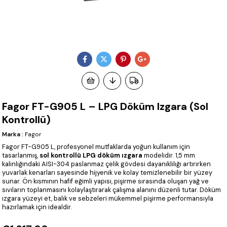
Fagor FT-G905 L – LPG Döküm Izgara (Sol
Kontrollü)
Marka
:
Fagor
Fagor FT-G905 L, profesyonel mutfaklarda yoğun kullanım için
tasarlanmış,
sol kontrollü LPG döküm ızgara
modelidir. 1,5 mm
kalınlığındaki AISI-304 paslanmaz çelik gövdesi dayanıklılığı artırırken
yuvarlak kenarları sayesinde hijyenik ve kolay temizlenebilir bir yüzey
sunar. Ön kısmının hafif eğimli yapısı, pişirme sırasında oluşan yağ ve
sıvıların toplanmasını kolaylaştırarak çalışma alanını düzenli tutar. Döküm
ızgara yüzeyi et, balık ve sebzeleri mükemmel pişirme performansıyla
hazırlamak için idealdir.