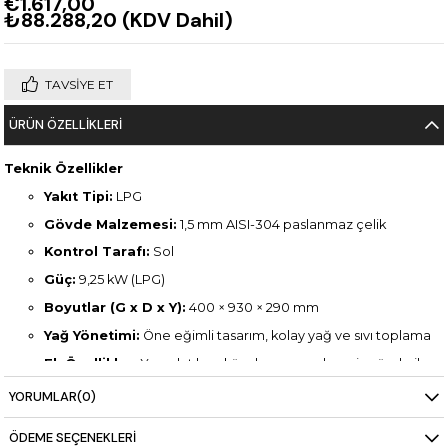
€1.617,00
₺88.288,20
(KDV Dahil)
TAVSIYE ET
ÜRÜN ÖZELLIKLERI
Teknik Özellikler
Yakıt Tipi:
LPG
Gövde Malzemesi:
1,5 mm AISI-304 paslanmaz çelik
Kontrol Tarafı:
Sol
Güç:
9,25 kW (LPG)
Boyutlar (G x D x Y):
400 × 930 × 290 mm
Yağ Yönetimi:
Öne eğimli tasarım, kolay yağ ve sıvı toplama
Ek Özellikler:
Yuvarlatılmış köşeler ve preslenmiş gövde ile
kolay temizlik
YORUMLAR
(0)
ÖDEME SEÇENEKLERI