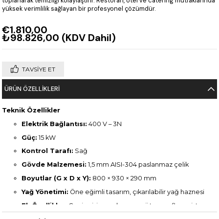
toplanarak temizliği kolaylaştırır. Restoran, otel ve catering mutfaklarında
yüksek verimlilik sağlayan bir profesyonel çözümdür.
€1.810,00
₺98.826,00
(KDV Dahil)
TAVSIYE ET
ÜRÜN ÖZELLIKLERI
Teknik Özellikler
Elektrik Bağlantısı:
400 V – 3N
Güç:
15 kW
Kontrol Tarafı:
Sağ
Gövde Malzemesi:
1,5 mm AISI-304 paslanmaz çelik
Boyutlar (G x D x Y):
800 × 930 × 290 mm
Yağ Yönetimi:
Öne eğimli tasarım, çıkarılabilir yağ haznesi
Ek Özellikler:
Geniş pişirme alanı, enerji tasarruflu rezistans,
sessiz ve dengeli çalışma