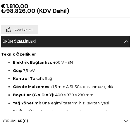
€1.810,00
₺98.826,00
(KDV Dahil)
TAVSIYE ET
ÜRÜN ÖZELLIKLERI
Teknik Özellikler
Elektrik Bağlantısı:
400 V – 3N
Güç:
7,5 kW
Kontrol Tarafı:
Sağ
Gövde Malzemesi:
1,5 mm AISI-304 paslanmaz çelik
Boyutlar (G x D x Y):
400 × 930 × 290 mm
Yağ Yönetimi:
Öne eğimli tasarım, hızlı sıvı tahliyesi
Ek Özellikler:
Enerji tasarruflu rezistans, sessiz çalışma,
hijyenik yapı
YORUMLAR
(0)