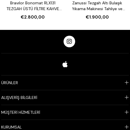
Bravılor Bonomat RLX131
Zanussi Tezgah Altı Bulaşık
TEZGAH ÜSTÜ FİLTRE KAHVE
Yıkama Makinesi Tahliye ve
MAKİNESİ VE SU ISITICI
Parlatıcı Pompalı
€2.800,00
€1.900,00
ÜRÜNLER
ALIŞVERİŞ BİLGİLERİ
MÜŞTERİ HİZMETLERİ
KURUMSAL