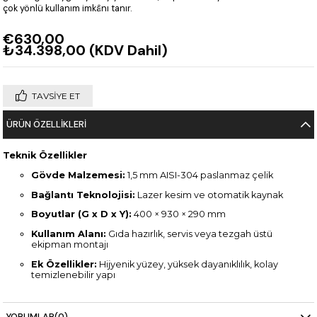
çok yönlü kullanım imkânı tanır.
€630,00
₺34.398,00
(KDV Dahil)
TAVSIYE ET
ÜRÜN ÖZELLIKLERI
Teknik Özellikler
Gövde Malzemesi:
1,5 mm AISI-304 paslanmaz çelik
Bağlantı Teknolojisi:
Lazer kesim ve otomatik kaynak
Boyutlar (G x D x Y):
400 × 930 × 290 mm
Kullanım Alanı:
Gıda hazırlık, servis veya tezgah üstü
ekipman montajı
Ek Özellikler:
Hijyenik yüzey, yüksek dayanıklılık, kolay
temizlenebilir yapı
YORUMLAR
(0)