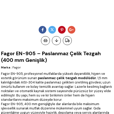
Fagor EN-905 – Paslanmaz Çelik Tezgah
(400 mm Genişlik)
Marka
:
Fagor
Fagor EN-905, profesyonel mutfaklarda yüksek dayanıklılık, hijyen ve
estetik görünüm sunan
paslanmaz çelik tezgah modülüdür.
1,5 mm
kalınlığındaki AISI-304 kalite paslanmaz çelikten üretilmiş gövdesi, uzun
ömürlü kullanım ve kolay temizlik avantajı sağlar. Lazerle kesilmiş bağlantı
noktaları ve otomatik kaynak sistemi sayesinde pürüzsüz bir yüzey elde
edilmiştir. Bu yapı, hem su ve kir birikimini önler hem de hijyen
standartlarını maksimum düzeyde korur.
Fagor EN-905, 400 mm genişliğiyle dar alanlarda bile maksimum
işlevsellik sunarak mutfak düzenine mükemmel uyum sağlar. Gıda
güvenliğine uygun yüzeyiyle hazırlık, depolama veya servis alanlarında