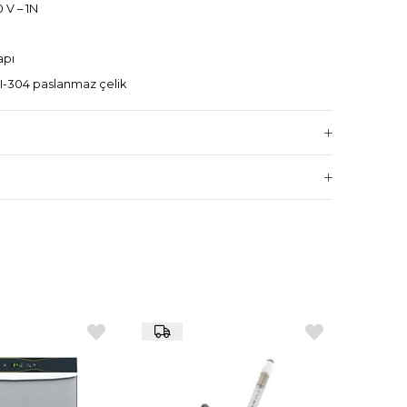
 V – 1N
apı
I-304 paslanmaz çelik
n enjeksiyon (40 kg/m³ yoğunluk)
00 × 900 × 590 mm
aslanmaz çelik
 görünüm, GN uyumlu iç alan, yüksek enerji verimliliği,