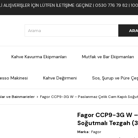
 ALIŞVERIŞLER İÇIN LÜTFEN ILETIŞIME GEÇINIZ | 0530 776 79 82 | 
Kahve Kavurma Ekipmanları
Mutfak ve Bar Ekipmanları
esso Makinesi
Kahve Değirmeni
Sos, Şurup ve Püre Çeşi
lar ve Bainmarieler
Fagor CCP9-3G W – Paslanmaz Çelik Cam Kapılı Soğutm
Fagor CCP9-3G W – 
Soğutmalı Tezgah (3 
Marka
:
Fagor