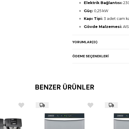
Elektrik Bağlantısı:
230
Güç:
0,25 kW
Kapı Tipi:
3 adet cam k
Gövde Malzemesi:
AIS
Yalıtım:
50 mm poliüreta
YORUMLAR
(0)
Boyutlar (G x D x Y):
16
Ayaklar:
Ayarlanabilir p
ÖDEME SEÇENEKLERI
Ek Özellikler:
Cam kapılı
sessiz çalışma
BENZER ÜRÜNLER