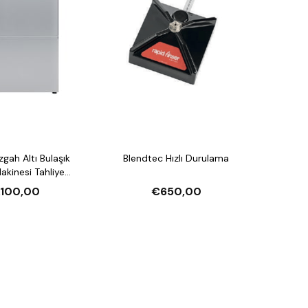
Blendtec Hızlı Durulama
esi Tahliye
arlatıcı Pompalı ve
.100,00
€650,00
jan Pompalı