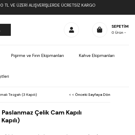
1000 TL VE ÜZERI ALIŞVERIŞLERDE ÜCRETSIZ KARGO
SEPETIM
0
Ürün
Pişirme ve Fırın Ekipmanları
Kahve Ekipmanları
tleri
alı Tezgah (3 Kapılı)
< < Önceki Sayfaya Dön
Paslanmaz Çelik Cam Kapılı
Kapılı)