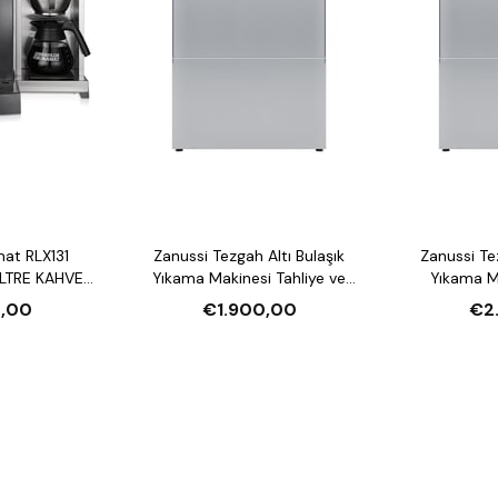
mat RLX131
Zanussi Tezgah Altı Bulaşık
Zanussi Tezgah Altı Bulaşık
LTRE KAHVE
Yıkama Makinesi Tahliye ve
Yıkama Makin
U ISITICI
Parlatıcı Pompalı
Deterjan ve P
,00
€1.900,00
€2
Deter