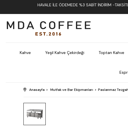
HAVALE İLE ÖDEMEDE %3 SABIT İNDIRIM -TAKSITLI
Kahve
Yeşil Kahve Çekirdeği
Toptan Kahve
Espr
Anasayfa
Mutfak ve Bar Ekipmanları
Paslanmaz Tezgah