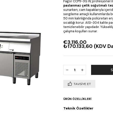
Fagor CCP9-3G W, profesyonel mut
paslanmaz çelik soğutmalı te
sunarken, cam kapaklarıyla içerid
sergileme amaçlı kullanımlarda b
50 mm kalınlığında poliüretan enje
sıcaklığı korur. AISI-304 kalite 
temizlenebilir yapıdadır. Yüksekl
çalışma koşulları sunar.
€3.116,00
₺170.133,60
(KDV Da
TAVSIYE ET
ÜRÜN ÖZELLIKLERI
Teknik Özellikler