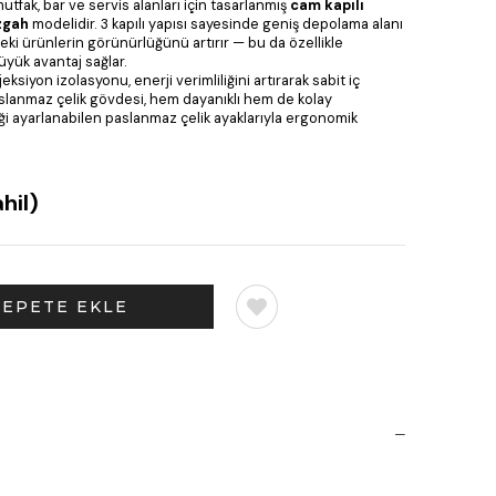
fak, bar ve servis alanları için tasarlanmış
cam kapılı
zgah
modelidir. 3 kapılı yapısı sayesinde geniş depolama alanı
eki ürünlerin görünürlüğünü artırır — bu da özellikle
üyük avantaj sağlar.
ksiyon izolasyonu, enerji verimliliğini artırarak sabit iç
paslanmaz çelik gövdesi, hem dayanıklı hem de kolay
iği ayarlanabilen paslanmaz çelik ayaklarıyla ergonomik
hil)