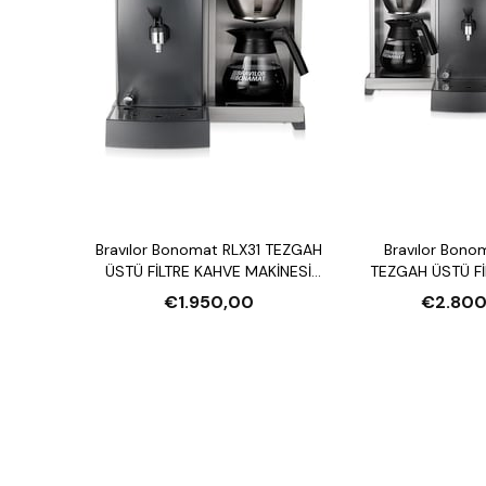
Bravılor Bonomat RLX31 TEZGAH
Bravılor Bono
ÜSTÜ FİLTRE KAHVE MAKİNESİ
TEZGAH ÜSTÜ Fİ
VE SU ISITICI
MAKİNESİ VE S
€1.950,00
€2.800