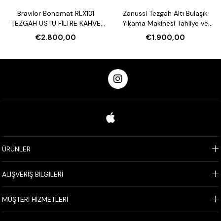
Bravılor Bonomat RLX131
Zanussi Tezgah Altı Bulaşık
TEZGAH ÜSTÜ FİLTRE KAHVE
Yıkama Makinesi Tahliye ve
MAKİNESİ VE SU ISITICI
Parlatıcı Pompalı
€2.800,00
€1.900,00
ÜRÜNLER
ALIŞVERİŞ BİLGİLERİ
MÜŞTERİ HİZMETLERİ