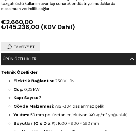
tezgah üstü kullanım avantajı sunarak endüstriyel mutfaklarda
maksimum verimlilik sağlar.
€2.660,00
₺145.236,00
(KDV Dahil)
TAVSIYE ET
ÜRÜN ÖZELLIKLERI
Teknik Özellikler
Elektrik Bağlantısı:
230 V – 1N
Güç:
0,25 kW
Kapı Sayısı:
3
Gövde Malzemesi:
AISI-304 paslanmaz çelik
Yalıtım:
50 mm poliüretan enjeksiyon (40 kg/m³ yoğunluk)
Boyutlar (G x D x Y):
1600 × 900 × 590 mm
Ayaklar:
Yüksekliği ayarlanabilir paslanmaz çelik