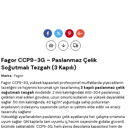
Fagor CCP9-3G – Paslanmaz Çelik
Soğutmalı Tezgah (3 Kapılı)
Marka
:
Fagor
Fagor CCP9-3G, yüksek kapasiteli profesyonel mutfaklarda yiyeceklerin
tazeliğini ve hijyenini korumak için tasarlanmış
3 kapılı paslanmaz çelik
soğutmalı tezgah
modelidir. 2 mm kalınlığındaki AISI-304 paslanmaz
çelikten imal edilen gövdesi, uzun ömürlü kullanım ve yüksek dayanıklılık
sağlar. 50 mm kalınlığında, 40 kg/m³ yoğunluğa sahip poliüretan
enjeksiyon izolasyonu sayesinde üstün ısı yalıtımı elde edilir ve enerji
tasarrufu sağlanır.
Yüksekliği ayarlanabilen paslanmaz çelik ayaklarıyla her çalışma ortamına
uyum sağlar. GN kaplarla tam uyumlu iç hacmi sayesinde gıdalar güvenli
biçimde saklanabilir. CCP9-3G, hem geniş depolama kapasitesi hem de