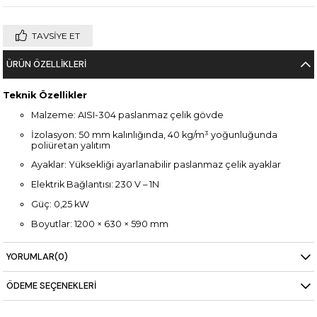
TAVSIYE ET
ÜRÜN ÖZELLIKLERI
Teknik Özellikler
Malzeme: AISI-304 paslanmaz çelik gövde
İzolasyon: 50 mm kalınlığında, 40 kg/m³ yoğunluğunda
poliüretan yalıtım
Ayaklar: Yüksekliği ayarlanabilir paslanmaz çelik ayaklar
Elektrik Bağlantısı: 230 V – 1N
Güç: 0,25 kW
Boyutlar: 1200 × 630 × 590 mm
YORUMLAR
(0)
ÖDEME SEÇENEKLERI