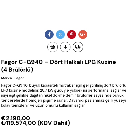
Fagor C-G940 – Dört Halkalı LPG Kuzine
(4 Brülörlü)
Marka
:
Fagor
Fagor C-G940, büyük kapasiteli mutfaklar için geliştirilmiş dört brülörlü
LPG kuzine modelidir. 28,7 kW gücüyle yüksek ısı performansı sağlar ve
ısıyı eşit şekilde dağıtan nikel dökme demir brülörler sayesinde büyük
tencerelerde homojen pişirme sunar. Dayanıklı paslanmaz çelik yüzeyi
kolay temizlenir ve uzun ömürlü kullanım sağlar.
€2.190,00
₺119.574,00
(KDV Dahil)