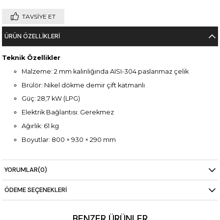
TAVSIYE ET
ÜRÜN ÖZELLIKLERI
Teknik Özellikler
Malzeme: 2 mm kalınlığında AISI-304 paslanmaz çelik
Brülör: Nikel dökme demir çift katmanlı
Güç: 28,7 kW (LPG)
Elektrik Bağlantısı: Gerekmez
Ağırlık: 61 kg
Boyutlar: 800 × 930 × 290 mm
YORUMLAR
(0)
ÖDEME SEÇENEKLERI
BENZER ÜRÜNLER