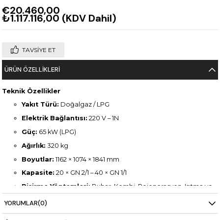
€20.460,00
₺1.117.116,00
(KDV Dahil)
TAVSIYE ET
ÜRÜN ÖZELLIKLERI
Teknik Özellikler
Yakıt Türü:
Doğalgaz / LPG
Elektrik Bağlantısı:
220 V – 1N
Güç:
65 kW (LPG)
Ağırlık:
320 kg
Boyutlar:
1162 × 1074 × 1841 mm
Kapasite:
20 × GN 2/1 – 40 × GN 1/1
Pişirme Yöntemleri:
Buhar, Kombi, Rejenerasyon, Isıtma ve
Konveksiyon (300°C’ye kadar)
YORUMLAR
(0)
Kontrol Paneli:
Dijital, kolay ve tam ayar imkanı