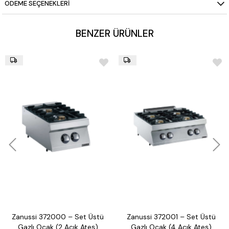
Yıkama Özelliği:
Otomatik yıkama fonksiyonu
ÖDEME SEÇENEKLERI
BENZER ÜRÜNLER
Zanussi 372000 – Set Üstü
Zanussi 372001 – Set Üstü
Gazlı Ocak (2 Açık Ateş)
Gazlı Ocak (4 Açık Ateş)