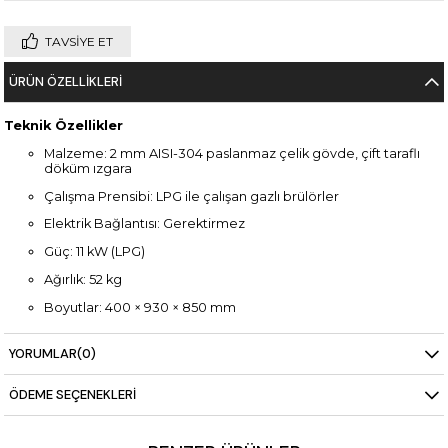
TAVSIYE ET
ÜRÜN ÖZELLIKLERI
Teknik Özellikler
Malzeme: 2 mm AISI-304 paslanmaz çelik gövde, çift taraflı
döküm ızgara
Çalışma Prensibi: LPG ile çalışan gazlı brülörler
Elektrik Bağlantısı: Gerektirmez
Güç: 11 kW (LPG)
Ağırlık: 52 kg
Boyutlar: 400 × 930 × 850 mm
YORUMLAR
(0)
ÖDEME SEÇENEKLERI