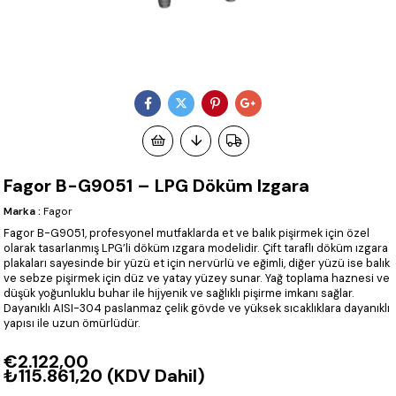
Fagor B-G9051 – LPG Döküm Izgara
Marka
:
Fagor
Fagor B-G9051, profesyonel mutfaklarda et ve balık pişirmek için özel
olarak tasarlanmış LPG’li döküm ızgara modelidir. Çift taraflı döküm ızgara
plakaları sayesinde bir yüzü et için nervürlü ve eğimli, diğer yüzü ise balık
ve sebze pişirmek için düz ve yatay yüzey sunar. Yağ toplama haznesi ve
düşük yoğunluklu buhar ile hijyenik ve sağlıklı pişirme imkanı sağlar.
Dayanıklı AISI-304 paslanmaz çelik gövde ve yüksek sıcaklıklara dayanıklı
yapısı ile uzun ömürlüdür.
€2.122,00
₺115.861,20
(KDV Dahil)