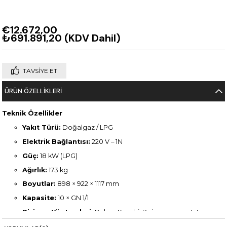
€12.672,00
₺691.891,20
(KDV Dahil)
TAVSIYE ET
ÜRÜN ÖZELLIKLERI
Teknik Özellikler
Yakıt Türü:
Doğalgaz / LPG
Elektrik Bağlantısı:
220 V – 1N
Güç:
18 kW (LPG)
Ağırlık:
173 kg
Boyutlar:
898 × 922 × 1117 mm
Kapasite:
10 × GN 1/1
Pişirme Yöntemleri:
Buhar, Kombi, Rejenerasyon, Isıtma ve
Konveksiyon (300°C’ye kadar)