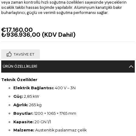
veya zaman kontrollü hızlı soğutma özellikleri sayesinde yiyeceklerin
sıcaklık takibi hassas biçimde yapılabilir. Alüminyum kanatçıklı bakır
buharlaştırıcı, güçlü ve verimli soğutma performansı sağlar.
€17.160,00
₺936.936,00
(KDV Dahil)
TAVSIYE ET
ÜRÜN ÖZELLIKLERI
Teknik Özellikler
Elektrik Bağlantısı:
400 V – 3N
Güç:
2,85 kW
Ağırlık:
265 kg
Boyutlar:
1200 × 1065 × 1765 mm
Kapasite:
20 GN 1/1
Malzeme:
Austenitik paslanmaz çelik