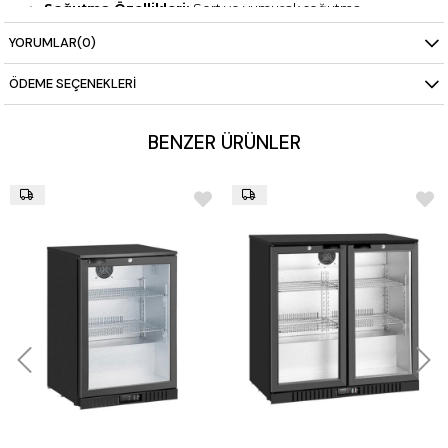
Soğutma Özellikleri:
Sert ve yumuşak soğutma
programları, prob veya zaman kontrollü hızlı soğutma
YORUMLAR
(0)
Ek Özellikler:
GN ve Euronorm tepsi uyumu, alüminyum
kanatçıklı bakır buharlaştırıcı
ÖDEME SEÇENEKLERI
BENZER ÜRÜNLER