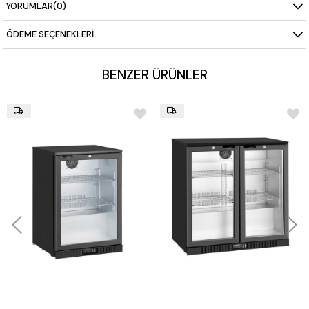
soğutma seçenekleri
YORUMLAR
(0)
Ek Özellikler:
Alüminyum kanatçıklı bakır buharlaştırıcı,
kayar tepsi kılavuzları
ÖDEME SEÇENEKLERI
BENZER ÜRÜNLER