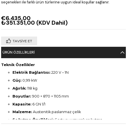
seçenekleri ile farklı ürün türlerine uygun ideal koşullar sağlanır.
€6.435,00
₺351.351,00
(KDV Dahil)
TAVSIYE ET
ÜRÜN ÖZELLIKLERI
Teknik Özellikler
Elektrik Bağlantısı:
220 V – 1N
Güç:
0,99 kW
Ağırlık:
118 kg
Boyutlar:
900 × 870 × 1105 mm
Kapasite:
6 GN 1/1
Malzeme:
Austenitik paslanmaz çelik
Soğutma Özellikleri:
Sert ve yumuşak soğutma
programları, prob kontrollü veya zaman kontrollü hızlı