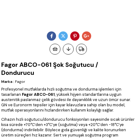
Fagor ABCO-061 Şok Soğutucu /
Dondurucu
Marka
:
Fagor
Profesyonel mutfaklarda hızlı soğutma ve dondurma işlemleri için
tasarlanan
Fagor ABCO-061
, yüksek hijyen standartlarına uygun
austenitik paslanmaz çelik gövdesi ile dayanıklılık ve uzun ömür sunar.
GN ve Euronorm tepsiler için kayar kılavuzlara sahip olan bu model,
mutfak operasyonlarını hızlandırırken kullanım kolaylığı sağlar.
Cihazın hızlı soğutucu/dondurucu fonksiyonları sayesinde sıcak ürünler
kısa sürede +70°C’den +3°C’ye (soğutma) veya +20°C’den -18°C’ye
(dondurma) indirilebilir. Böylece gıda güvenliği ve kalite korunurken
üretim süreçleri hız kazanır. Sert ve yumuşak soğutma program