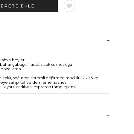
. kahve boyleri
et buhar çubuğu, 1 adet sıcak su musluğu
as dozajlama
çaklı, soğutma sistemli değirmen modülü (2 x 1,5 kg
asiteye sahip kahve demleme haznesi
kli aynı tutarlılıkta 'espresso tamp' işlemi
için aynı tutarlılıkta kahve öğütümü, akışı ve süresi
caklığı, krema yoğunluğu kolayca ayarlanabilir
 sn.) / 170 bardak sıcak su(200 ml)
kolay kullanımlı, dokunmatik ekran - Yüksekliği ayarlanabilir
.
sı çekmecesi
jileri ile;