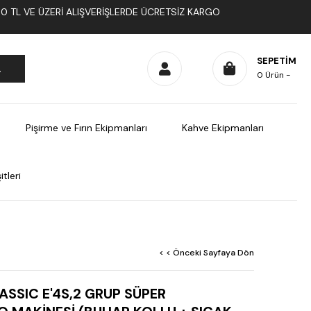
1000 TL VE ÜZERI ALIŞVERIŞLERDE ÜCRETSIZ KARGO
SEPETIM
0
Ürün
Pişirme ve Fırın Ekipmanları
Kahve Ekipmanları
tleri
< < Önceki Sayfaya Dön
SSIC E'4S,2 GRUP SÜPER