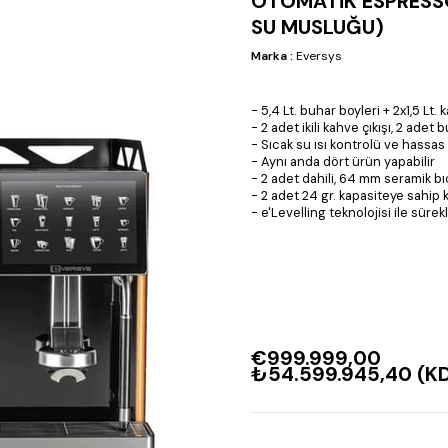
OTOMATİK ESPRESSO
SU MUSLUĞU)
Marka
:
Eversys
- 5,4 Lt. buhar boyleri + 2x1,5 Lt.
- 2 adet ikili kahve çıkışı, 2 ade
- Sıcak su ısı kontrolü ve hassa
- Aynı anda dört ürün yapabilir
- 2 adet dahili, 64 mm seramik bıç
- 2 adet 24 gr. kapasiteye sahi
- e'Levelling teknolojisi ile sürek
€999.999,00
₺54.599.945,40
(KD