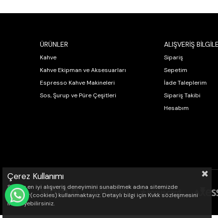
ÜRÜNLER
ALIŞVERİŞ BİLGİLE
Kahve
Sipariş
Kahve Ekipman ve Aksesuarları
Sepetim
Espresso Kahve Makineleri
İade Taleplerim
Sos, Şurup ve Püre Çeşitleri
Sipariş Takibi
Hesabım
Çerez Kullanımı
Sizlere en iyi alışveriş deneyimini sunabilmek adına sitemizde
çerezler(cookies) kullanmaktayız. Detaylı bilgi için Kvkk sözleşmesini
WHATSAPP İLE SİPARİŞ VER
inceleyebilirsiniz.