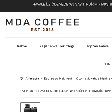
HAVALE İLE ÖDEMEDE %3 SABIT İNDIRIM -TAKSITLI
Kahve
Yeşil Kahve Çekirdeği
Toptan Kahve
Espr
Anasayfa
Espresso Makinesi
Otomatik Kahve Makinel
EVERSYS ENIGMA CLASSIC E'4S,2 GRUP SÜPER OTOMATİK ESPRE