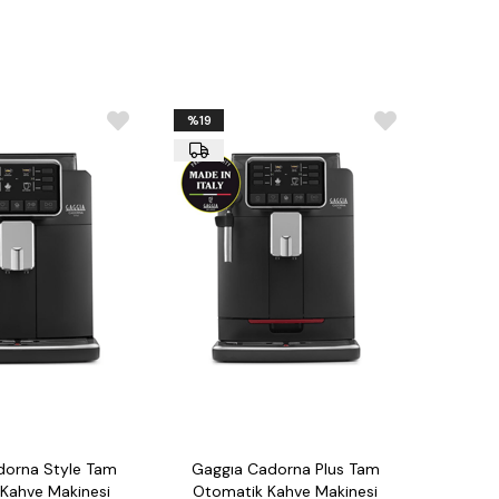
manlı, makine teknik/bakım istatistiklerine ulaşılabilir
lerine ulaşılabilir
ni kolaylaştırır
̈deme sistemleri entegrasyonu yapılabilir
Hz AC 380/400V 3N - Boyutlar: 560 x 600 x 743 mm
%19
ği
dorna Style Tam
Gaggıa Cadorna Plus Tam
Kahve Makinesi
Otomatik Kahve Makinesi