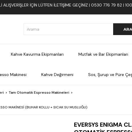
 ALIŞVERIŞLER İÇIN LÜTFEN ILETIŞIME GEÇINIZ | 0530 776 79 82 | 
Kahve Kavurma Ekipmanları
Mutfak ve Bar Ekipmanları
esso Makinesi
Kahve Değirmeni
Sos, Şurup ve Püre Çeşi
eri
Tam Otomatik Espresso Makineleri
SSO MAKİNESİ (BUHAR KOLLU + SICAK SU MUSLUĞU)
EVERSYS ENIGMA CLA