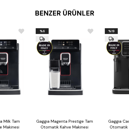
*Saatlik/günlük/aylık gerçek za
*Ürün kalite, istatistik ve reçete
BENZER ÜRÜNLER
*Satış istatistikleri ve stok takibi
*Kolay, kişiselleştirilebilir, o
- Güç: 7,90 Elek. kW ~ 50/60 
- Ağırlık: 90 kg
%6
%19
- Earth ve tempest renk seçene
a Milk Tam
Gaggıa Magenta Prestige Tam
Gaggıa Ca
e Makinesi
Otomatik Kahve Makinesi
Otomatik 