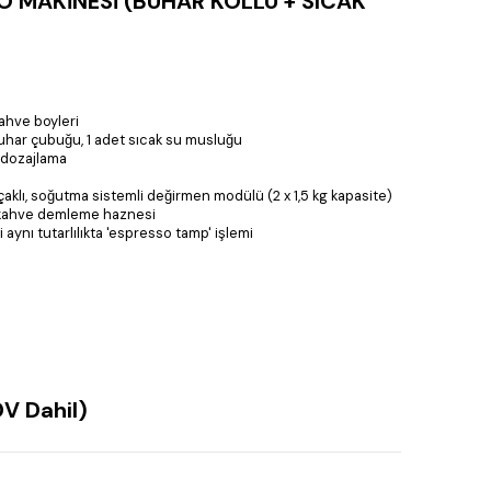
 MAKİNESİ (BUHAR KOLLU + SICAK
 kahve boyleri
t buhar çubuğu, 1 adet sıcak su musluğu
s dozajlama
aklı, soğutma sistemli değirmen modülü (2 x 1,5 kg kapasite)
p kahve demleme haznesi
li aynı tutarlılıkta 'espresso tamp' işlemi
V Dahil)