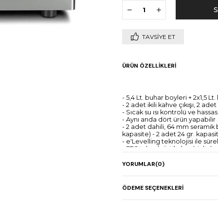
TAVSIYE ET
ÜRÜN ÖZELLIKLERI
- 5,4 Lt. buhar boyleri + 2x1,5 Lt
- 2 adet ikili kahve çıkışı, 2 ad
- Sıcak su ısı kontrolü ve hass
- Aynı anda dört ürün yapabilir
- 2 adet dahili, 64 mm seramik bı
kapasite) - 2 adet 24 gr. kap
- e'Levelling teknolojisi ile süre
- ETC teknolojisi ile her bir kahve 
- Everfoam teknolojisi ile süt sı
- Saatte 350 bardak espresso(23
YORUMLAR
(0)
çıkartabilme performansı
- 2 adet 10.1'' büyüklüğünde 
ÖDEME SEÇENEKLERI
kahve grup başı, 190 mm maks
- Bardak ısıtıcı bölüm
- Dahili 0,7 kg atık kahve posa
- Telemetri uzak bağlantı teknolo