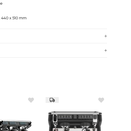
re
x 440 x 510 mm
0 Hz