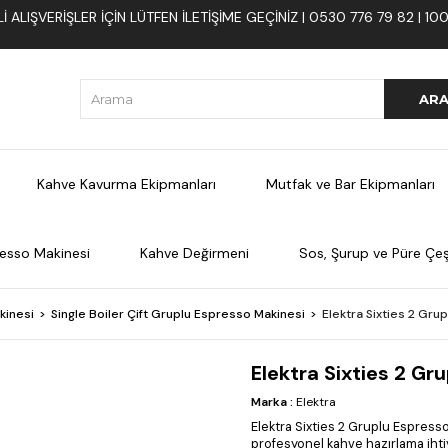
 ALIŞVERIŞLER İÇIN LÜTFEN ILETIŞIME GEÇINIZ | 0530 776 79 82 | 
Kahve Kavurma Ekipmanları
Mutfak ve Bar Ekipmanları
esso Makinesi
Kahve Değirmeni
Sos, Şurup ve Püre Çeşi
kinesi
Single Boiler Çift Gruplu Espresso Makinesi
Elektra Sixties 2 Gru
Elektra Sixties 2 Gr
Marka
:
Elektra
Elektra Sixties 2 Gruplu Espress
profesyonel kahve hazırlama iht