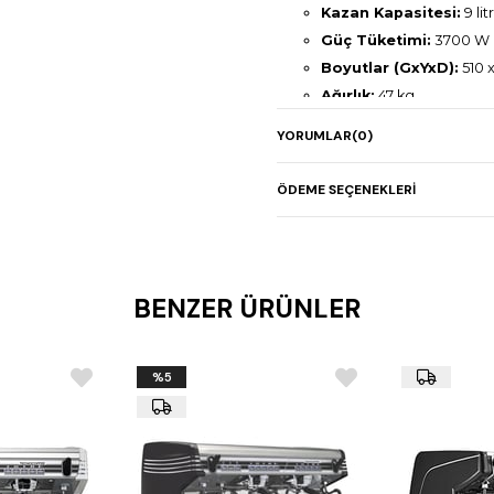
Kazan Kapasitesi:
9 lit
Güç Tüketimi:
3700 W
Boyutlar (GxYxD):
510 
Ağırlık:
47 kg
Voltaj:
230-400 V, 50/6
YORUMLAR
(0)
ÖDEME SEÇENEKLERI
BENZER ÜRÜNLER
%5