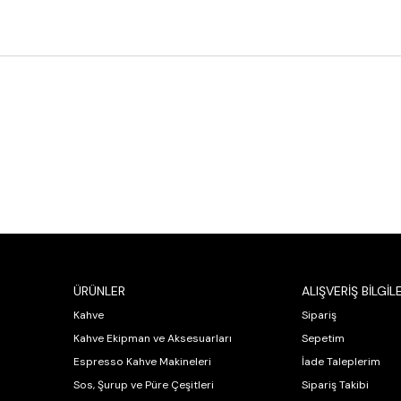
ÜRÜNLER
ALIŞVERİŞ BİLGİLE
Kahve
Sipariş
Kahve Ekipman ve Aksesuarları
Sepetim
Espresso Kahve Makineleri
İade Taleplerim
Sos, Şurup ve Püre Çeşitleri
Sipariş Takibi