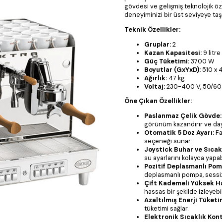
gövdesi ve gelişmiş teknolojik öz
deneyiminizi bir üst seviyeye taşı
Teknik Özellikler:
Gruplar:
2
Kazan Kapasitesi:
9 litre
Güç Tüketimi:
3700 W
Boyutlar (GxYxD):
510 x 
Ağırlık:
47 kg
Voltaj:
230-400 V, 50/60
Öne Çıkan Özellikler:
Paslanmaz Çelik Gövde:
görünüm kazandırır ve dayanı
Otomatik 5 Doz Ayarı:
Fa
seçeneği sunar.
Joystick Buhar ve Sıcak
su ayarlarını kolayca yapabi
Pozitif Deplasmanlı Pom
deplasmanlı pompa, sessiz 
Çift Kademeli Yüksek H
hassas bir şekilde izleyebil
Azaltılmış Enerji Tüketi
tüketimi sağlar.
Elektronik Sıcaklık Kont