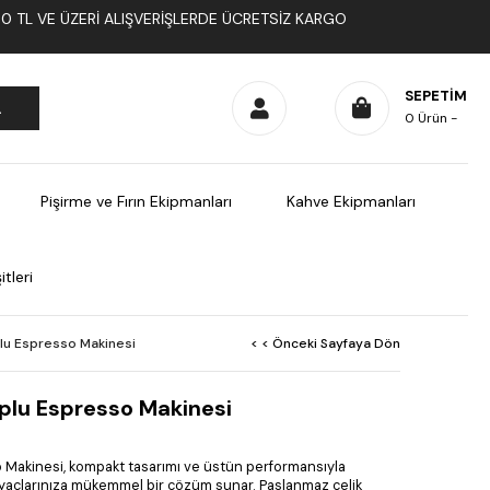
1000 TL VE ÜZERI ALIŞVERIŞLERDE ÜCRETSIZ KARGO
SEPETIM
0
Ürün
Pişirme ve Fırın Ekipmanları
Kahve Ekipmanları
tleri
plu Espresso Makinesi
< < Önceki Sayfaya Dön
uplu Espresso Makinesi
o Makinesi, kompakt tasarımı ve üstün performansıyla
iyaçlarınıza mükemmel bir çözüm sunar. Paslanmaz çelik