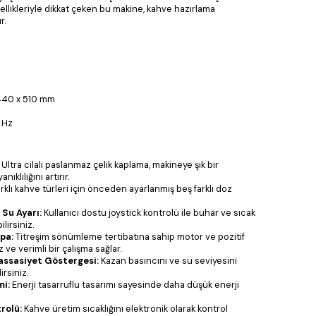
ellikleriyle dikkat çeken bu makine, kahve hazırlama
r.
440 x 510 mm
 Hz
Ultra cilalı paslanmaz çelik kaplama, makineye şık bir
klılığını artırır.
rklı kahve türleri için önceden ayarlanmış beş farklı doz
 Su Ayarı:
Kullanıcı dostu joystick kontrolü ile buhar ve sıcak
lirsiniz.
pa:
Titreşim sönümleme tertibatına sahip motor ve pozitif
ve verimli bir çalışma sağlar.
assasiyet Göstergesi:
Kazan basıncını ve su seviyesini
irsiniz.
mi:
Enerji tasarruflu tasarımı sayesinde daha düşük enerji
rolü:
Kahve üretim sıcaklığını elektronik olarak kontrol