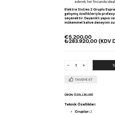
ederek, her fincanda ideal
Elektra Sixties 2 Gruplu Espr
gelişmiş özellikleriyle profes
seçenektir. Dayanıklı yapısı v
mükemmel kahve deneyimi su
€5.200,00
₺283.920,00
(KDV D
TAVSIYE ET
ÜRÜN ÖZELLIKLERI
Teknik Özellikler:
Gruplar:
2