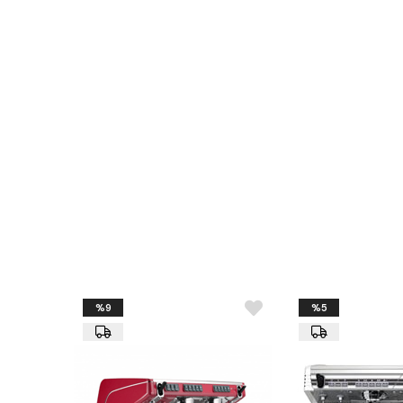
%9
%5