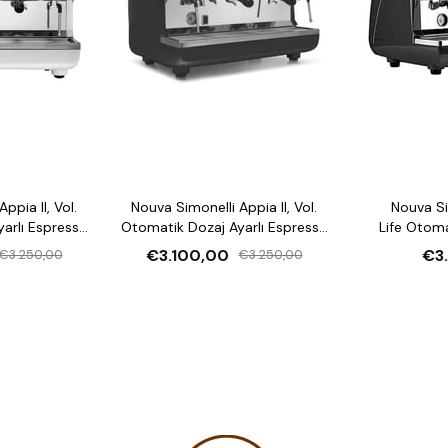
ppia II, Vol.
Nouva Simonelli Appia II, Vol.
Nouva Si
arlı Espresso
Otomatik Dozaj Ayarlı Espresso
Life Otoma
inesi
Kahve Makinesi
Espresso 
€3.100,00
€3
€3.250,00
€3.250,00