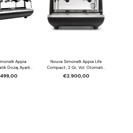
monelli Appia
Nouva Simonelli Appia Life
tik Dozaj Ayarlı
Compact, 2 Gr, Vol. Otomatik
Kahve Makinesi
Dozaj Ayarlı Espresso Kahve
.499,00
€2.900,00
Makinesi