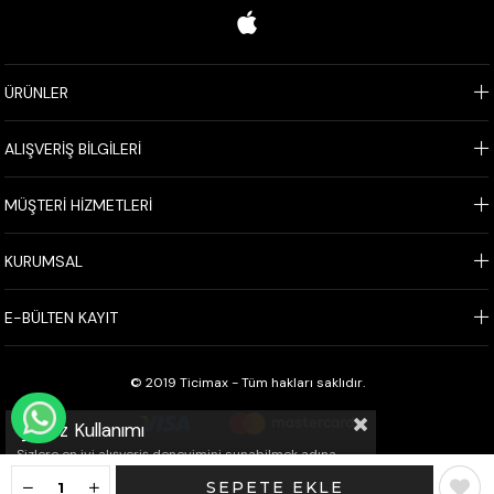
ÜRÜNLER
ALIŞVERİŞ BİLGİLERİ
MÜŞTERİ HİZMETLERİ
KURUMSAL
E-BÜLTEN KAYIT
© 2019 Ticimax - Tüm hakları saklıdır.
WHATSAPP İLE SİPARİŞ VER
Çerez Kullanımı
Sizlere en iyi alışveriş deneyimini sunabilmek adına
sitemizde çerezler(cookies) kullanmaktayız. Detaylı
bilgi için Kvkk sözleşmesini inceleyebilirsiniz.