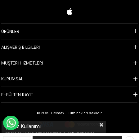
ÜRÜNLER
ALIŞVERİŞ BİLGİLERİ
MÜŞTERİ HİZMETLERİ
KURUMSAL
E-BÜLTEN KAYIT
© 2019 Ticimax - Tüm hakları saklıdır.
WHATSAPP İLE SİPARİŞ VER
Çerez Kullanımı
Sizlere en iyi alışveriş deneyimini sunabilmek adına
sitemizde çerezler(cookies) kullanmaktayız. Detaylı