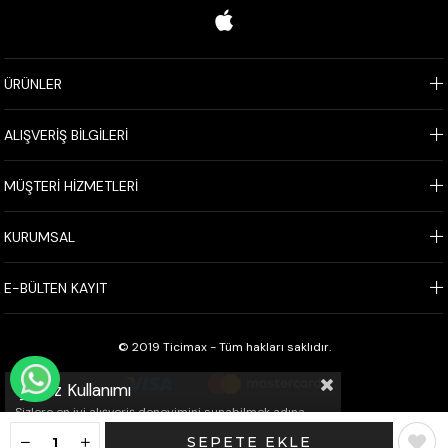
ÜRÜNLER
ALIŞVERİŞ BİLGİLERİ
MÜŞTERİ HİZMETLERİ
KURUMSAL
E-BÜLTEN KAYIT
© 2019 Ticimax - Tüm hakları saklıdır.
WHATSAPP İLE SİPARİŞ VER
Çerez Kullanımı
Sizlere en iyi alışveriş deneyimini sunabilmek adına
sitemizde çerezler(cookies) kullanmaktayız. Detaylı
bilgi için Kvkk sözleşmesini inceleyebilirsiniz.