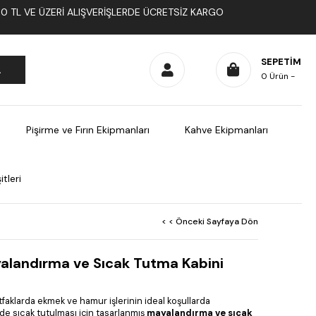
1000 TL VE ÜZERI ALIŞVERIŞLERDE ÜCRETSIZ KARGO
SEPETIM
0
Ürün
Pişirme ve Fırın Ekipmanları
Kahve Ekipmanları
tleri
< < Önceki Sayfaya Dön
landırma ve Sıcak Tutma Kabini
aklarda ekmek ve hamur işlerinin ideal koşullarda
e sıcak tutulması için tasarlanmış
mayalandırma ve sıcak