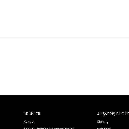
ÜRÜNLER
ALIŞVERİŞ BİLGİLE
Kahve
Sipariş
Kahve Ekipman ve Aksesuarları
Sepetim