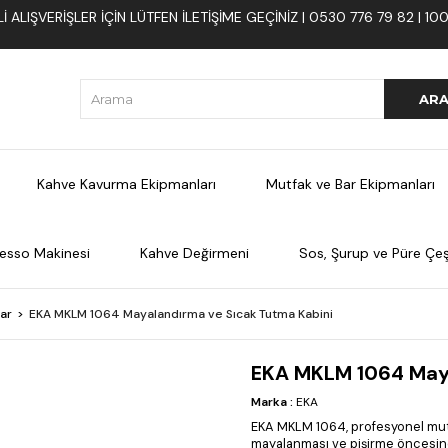
 ALIŞVERIŞLER İÇIN LÜTFEN ILETIŞIME GEÇINIZ | 0530 776 79 82 | 
Kahve Kavurma Ekipmanları
Mutfak ve Bar Ekipmanları
esso Makinesi
Kahve Değirmeni
Sos, Şurup ve Püre Çeşi
lar
EKA MKLM 1064 Mayalandırma ve Sıcak Tutma Kabini
EKA MKLM 1064 Maya
Marka
:
EKA
EKA MKLM 1064, profesyonel mutf
mayalanması ve pişirme öncesind