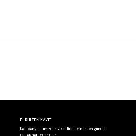
E-BÜLTEN KAYIT
Kampanyalarımızdan ve indirimlerimizden güncel
olarak haberdar olun.