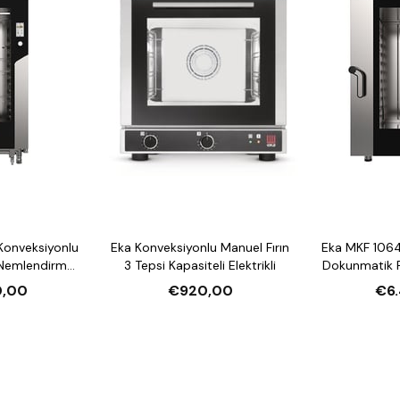
Konveksiyonlu
Eka Konveksiyonlu Manuel Fırın
Eka MKF 1064
 Nemlendirmeli
3 Tepsi Kapasiteli Elektrikli
Dokunmatik F
li Elektrikli
10 Tepsi Kap
0,00
€920,00
€6