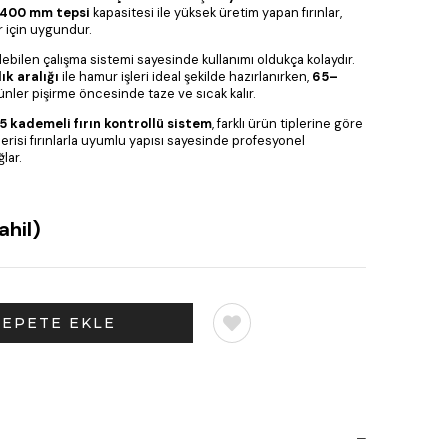
x400 mm tepsi
kapasitesi ile yüksek üretim yapan fırınlar,
r için uygundur.
ilebilen çalışma sistemi sayesinde kullanımı oldukça kolaydır.
k aralığı
ile hamur işleri ideal şekilde hazırlanırken,
65–
ünler pişirme öncesinde taze ve sıcak kalır.
5 kademeli fırın kontrollü sistem
, farklı ürün tiplerine göre
erisi fırınlarla uyumlu yapısı sayesinde profesyonel
lar.
ahil)