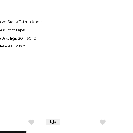
ve Sıcak Tutma Kabini
400 mm tepsi
 Aralığı:
20 – 60°C
ığı:
65 – 85°C
üzerinden kontrol
 fırın kontrollü 5 seviye
030 x 770
1N AC 50/60 Hz
psili BM ve TS serisi fırınlarla tam uyumlu