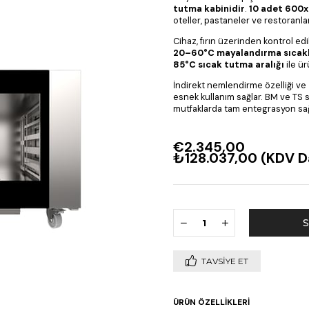
tutma kabinidir
.
10 adet 600
oteller, pastaneler ve restoranla
Cihaz, fırın üzerinden kontrol ed
20–60°C mayalandırma sıcaklı
85°C sıcak tutma aralığı
ile ür
İndirekt nemlendirme özelliği ve
esnek kullanım sağlar. BM ve TS s
mutfaklarda tam entegrasyon sağ
€2.345,00
₺128.037,00
(KDV D
TAVSIYE ET
ÜRÜN ÖZELLIKLERI