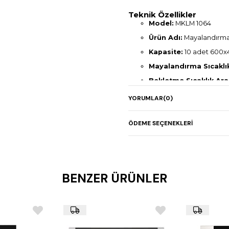
Teknik Özellikler
Model:
MKLM 1064
Ürün Adı:
Mayalandırma 
Kapasite:
10 adet 600x
Mayalandırma Sıcaklık
Bekletme Sıcaklık Aral
Kontrol Sistemi:
Fırın 
YORUMLAR
(0)
Nemlendirme:
İndirekt,
Boyutlar (mm):
850 x 1
ÖDEME SEÇENEKLERI
Güç:
1,8 kW / 220–230 V 
Ağırlık:
91 kg
Uyumluluk:
4, 6 ve 10 te
BENZER ÜRÜNLER