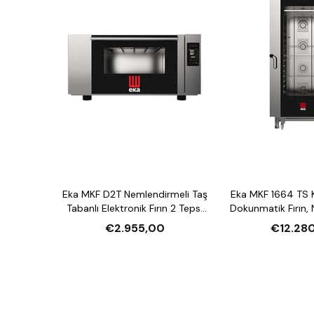
Eka MKF D2T Nemlendirmeli Taş
Eka MKF 1664 TS 
Tabanlı Elektronik Fırın 2 Tepsi
Dokunmatik Fırın,
Kapasiteli Elektrikli
16 Tepsi Kapasite
€2.955,00
€12.28