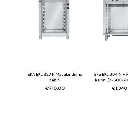
EKA EKL 823 N Mayalandırma
Eka EKL 864 N – 
Kabini
Kabini (8×600×4
Kapasite
€710,00
€1.340