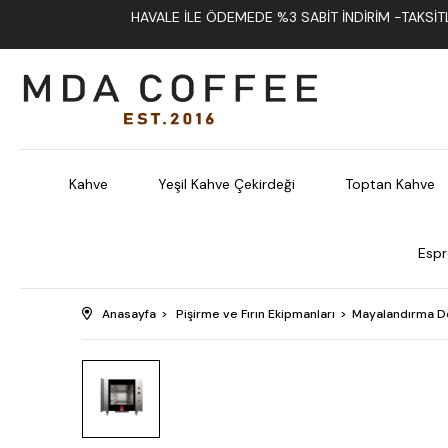
HAVALE İLE ÖDEMEDE %3 SABIT İNDIRIM -TAKSITLI
Kahve
Yeşil Kahve Çekirdeği
Toptan Kahve
Espr
Anasayfa
Pişirme ve Fırın Ekipmanları
Mayalandırma Do