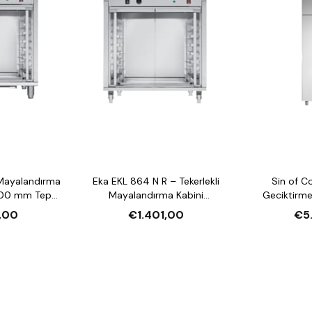
Mayalandırma
Eka EKL 864 N R – Tekerlekli
Sin of C
00 mm Tepsi
Mayalandırma Kabini
Geciktirme
li)
(8×600×400 mm Tepsi
Kabini (Dok
,00
€1.401,00
€5
Kapasiteli)