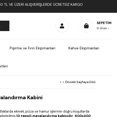
1000 TL VE ÜZERI ALIŞVERIŞLERDE ÜCRETSIZ KARGO
SEPETIM
0
Ürün
Pişirme ve Fırın Ekipmanları
Kahve Ekipmanları
tleri
< < Önceki Sayfaya Dön
alandırma Kabini
aklarda ekmek, pizza ve hamur işlerinin doğru koşullarda
liştirilmiş
10 tepsili mayalandırma kabinidir
.
600x400