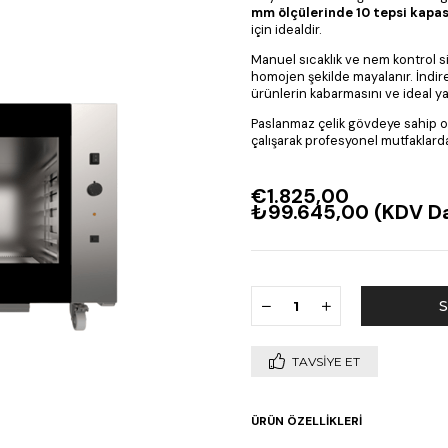
mm ölçülerinde 10 tepsi kapas
için idealdir.
Manuel sıcaklık ve nem kontrol 
homojen şekilde mayalanır. İndi
ürünlerin kabarmasını ve ideal ya
Paslanmaz çelik gövdeye sahip olan
çalışarak profesyonel mutfaklard
€1.825,00
₺99.645,00
(KDV Da
TAVSIYE ET
ÜRÜN ÖZELLIKLERI