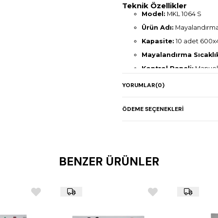
Teknik Özellikler
Model:
MKL 1064 S
Ürün Adı:
Mayalandırma
Kapasite:
10 adet 600x
Mayalandırma Sıcaklık
Kontrol Paneli:
Manuel 
Nemlendirme:
İndirekt,
YORUMLAR
(0)
Boyutlar (mm):
850 x 1
Güç:
2,4 kW / 220 V 1N 5
ÖDEME SEÇENEKLERI
Ağırlık:
91 kg
Uyumluluk:
4, 6, 10 ve 1
BENZER ÜRÜNLER