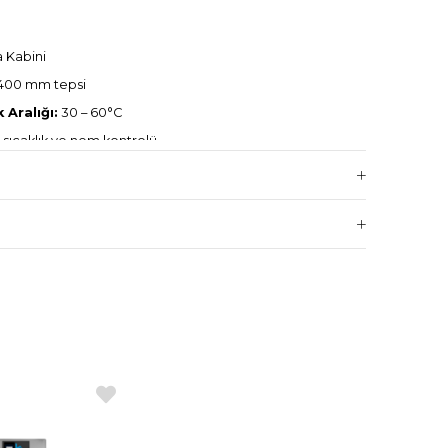
 Kabini
400 mm tepsi
 Aralığı:
30 – 60°C
sıcaklık ve nem kontrolü
 fırın kontrollü sistem
030 x 770
0/60 Hz
6 tepsili BM/TS serisi fırınlarla tam uyumlu