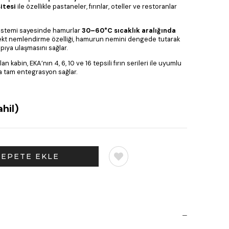
itesi
ile özellikle pastaneler, fırınlar, oteller ve restoranlar
sistemi sayesinde hamurlar
30–60°C sıcaklık aralığında
rekt nemlendirme özelliği, hamurun nemini dengede tutarak
pıya ulaşmasını sağlar.
 kabin, EKA’nın 4, 6, 10 ve 16 tepsili fırın serileri ile uyumlu
a tam entegrasyon sağlar.
hil)