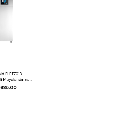
old FLFT701B –
li Mayalandırma
unmatik Kontrol)
.685,00