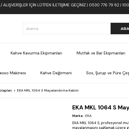
 ALIŞVERIŞLER İÇIN LÜTFEN ILETIŞIME GEÇINIZ | 0530 776 79 82 | 
Kahve Kavurma Ekipmanları
Mutfak ve Bar Ekipmanları
esso Makinesi
Kahve Değirmeni
Sos, Şurup ve Püre Çeşi
lapları
EKA MKL 1064 S Mayalandırma Kabini
EKA MKL 1064 S May
Marka
:
EKA
EKA MKL 1064 S, profesyonel mutf
mayalanmasını sağlamak üzere ge