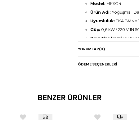
Model:
MKKC 4
Ürün Adı:
Yoğuşmalı D
Uyumluluk:
EKA BM ve TS
Güç:
0,6 kW / 220 V 1N 5
Boyutlar (mm):
850 x 9
Gövde:
Paslanmaz çeli
YORUMLAR
(0)
Özellik:
Fırınlardan çıka
Kullanım Notu:
Sadece 
ÖDEME SEÇENEKLERI
kullanılamaz
BENZER ÜRÜNLER