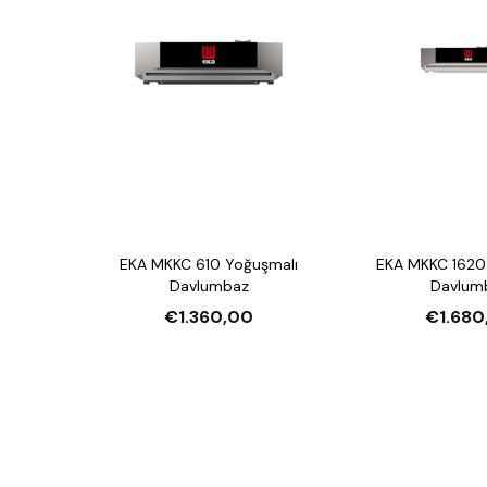
EKA MKKC 610 Yoğuşmalı
EKA MKKC 1620
Davlumbaz
Davlum
€1.360,00
€1.680