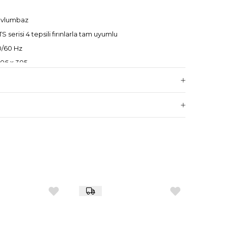
avlumbaz
 serisi 4 tepsili fırınlarla tam uyumlu
0/60 Hz
06 x 305
k
n buharı yoğunlaştırarak hijyen sağlar
4 tepsili modeller için uygundur, daha büyük serilerde