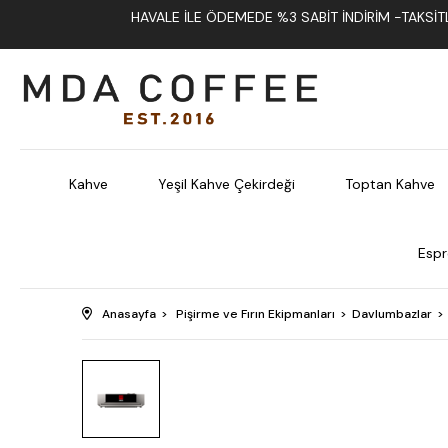
HAVALE İLE ÖDEMEDE %3 SABIT İNDIRIM -TAKSITLI
Kahve
Yeşil Kahve Çekirdeği
Toptan Kahve
Espr
Anasayfa
Pişirme ve Fırın Ekipmanları
Davlumbazlar