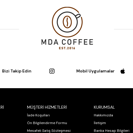
Bizi Takip Edin
Mobil Uygulamalar
Rİ
MÜŞTERİ HİZMETLERİ
KURUMSAL
İade Koşulları
Hakkımızda
Ön Bilgilendirme Formu
İletişim
Mesafeli Satış Sözleşmesi
Banka Hesap Bilgileri