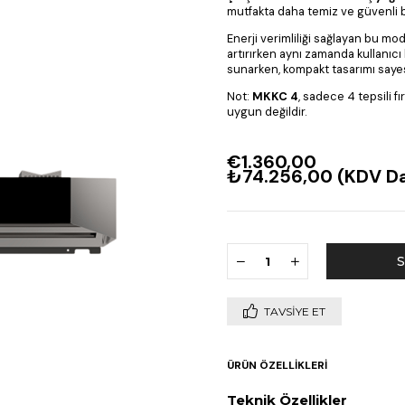
mutfakta daha temiz ve güvenli b
Enerji verimliliği sağlayan bu mod
artırırken aynı zamanda kullanıcı
sunarken, kompakt tasarımı sayesin
Not:
MKKC 4
, sadece 4 tepsili fı
uygun değildir.
€1.360,00
₺74.256,00
(KDV Da
TAVSIYE ET
ÜRÜN ÖZELLIKLERI
Teknik Özellikler