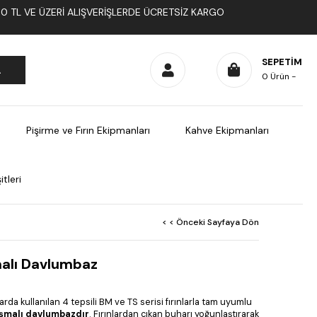
1000 TL VE ÜZERI ALIŞVERIŞLERDE ÜCRETSIZ KARGO
SEPETIM
0
Ürün
Pişirme ve Fırın Ekipmanları
Kahve Ekipmanları
tleri
< < Önceki Sayfaya Dön
alı Davlumbaz
da kullanılan 4 tepsili BM ve TS serisi fırınlarla tam uyumlu
şmalı davlumbazdır
. Fırınlardan çıkan buharı yoğunlaştırarak