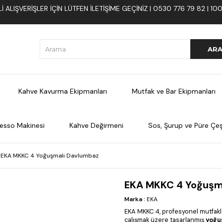
 ALIŞVERIŞLER İÇIN LÜTFEN ILETIŞIME GEÇINIZ | 0530 776 79 82 | 
Kahve Kavurma Ekipmanları
Mutfak ve Bar Ekipmanları
esso Makinesi
Kahve Değirmeni
Sos, Şurup ve Püre Çeşi
EKA MKKC 4 Yoğuşmalı Davlumbaz
EKA MKKC 4 Yoğuşm
Marka
:
EKA
EKA MKKC 4, profesyonel mutfaklar
çalışmak üzere tasarlanmış
yoğu