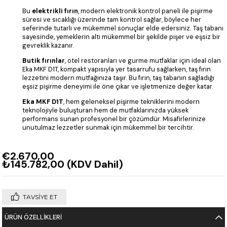
Bu
elektrikli fırın
, modern elektronik kontrol paneli ile pişirme
süresi ve sıcaklığı üzerinde tam kontrol sağlar, böylece her
seferinde tutarlı ve mükemmel sonuçlar elde edersiniz. Taş tabanı
sayesinde, yemeklerin altı mükemmel bir şekilde pişer ve eşsiz bir
gevreklik kazanır.
Butik fırınlar
, otel restoranları ve gurme mutfaklar için ideal olan
Eka MKF D1T, kompakt yapısıyla yer tasarrufu sağlarken, taş fırın
lezzetini modern mutfağınıza taşır. Bu fırın, taş tabanın sağladığı
eşsiz pişirme deneyimi ile öne çıkar ve işletmenize değer katar.
Eka MKF D1T
, hem geleneksel pişirme tekniklerini modern
teknolojiyle buluşturan hem de mutfaklarınızda yüksek
performans sunan profesyonel bir çözümdür. Misafirlerinize
unutulmaz lezzetler sunmak için mükemmel bir tercihtir.
€2.670,00
₺145.782,00
(KDV Dahil)
TAVSIYE ET
ÜRÜN ÖZELLIKLERI