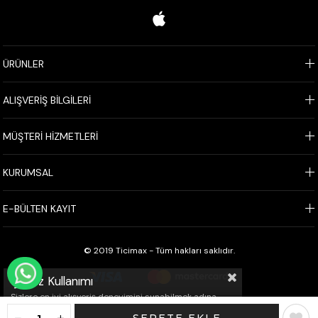
ÜRÜNLER
ALIŞVERİŞ BİLGİLERİ
MÜŞTERİ HİZMETLERİ
KURUMSAL
E-BÜLTEN KAYIT
© 2019 Ticimax - Tüm hakları saklıdır.
WHATSAPP İLE SİPARİŞ VER
Çerez Kullanımı
Sizlere en iyi alışveriş deneyimini sunabilmek adına
sitemizde çerezler(cookies) kullanmaktayız. Detaylı