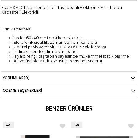
Eka MKF D1T Nemlendirmeli Taş Tabanlı Elektronik Fırın 1 Tepsi
Kapasiteli Elektrikli
Fırın Kapasitesi
1 adet 60x40 cm tepsi kapasitelidir
Elektronik sıcaklık, zaman ve nem kontrolü
2 dijital prob kontrolü, 30 ÷ 350°C sıcaklık aralığı
İndirekt nemlendirme var, panel
Isıya dirençli taş taban sayesinde mükemmel statik pişirme
Alt ve üst olarak, iki ayrı ısıtıcı rezistans sistemi
Teknik Özellikler
YORUMLAR
(0)
Ön ısıtma 130°C
2,8 Elek. kW - 50/60 Hz AC 220/230
ÖDEME SEÇENEKLERI
Boyutlar 85x98x43 cm
Ağırlık 65 (kg)
BENZER ÜRÜNLER