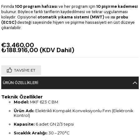
Fırında
100 program hafızası
ve her program için
10 pişirme kademesi
bulunur. Böylece farklı tariflerin kaydedilmesi ve tekrar uygulanması
kolaydır. Opsiyonel
otomatik yıkama sistemi (MWT)
ve
ısı probu
(ECSC)
desteği sayesinde hijyen ve pişirme hassasiyeti en üst düzeye
çıkarılabilir.
€3.460,00
₺188.916,00
(KDV Dahil)
TAVSIYE ET
ÜRÜN ÖZELLIKLERI
Teknik Özellikler
Model:
MKF 623 C BM
Ürün Adı:
Elektrikli Kompakt Konveksiyonlu Fırın (Elektronik
Kontrol)
Kapasite:
6 adet GN 2/3 tepsi
Sıcaklık Aralığı:
30 – 270°C