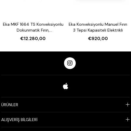
Eka MKF 1664 TS Konveksiyonlu
Eka Konveksiyonlu Manuel Fırın
Dokunmatik Fırın,
3 Tepsi Kapasiteli Elektrikli
Nemlendirmeli 16 Tepsi
€12.280,00
€920,00
Kapasiteli Elektrikli
ÜRÜNLER
ALIŞVERİŞ BİLGİLERİ