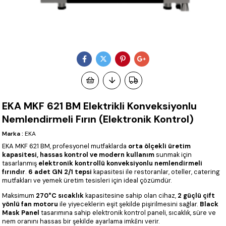
EKA MKF 621 BM Elektrikli Konveksiyonlu
Nemlendirmeli Fırın (Elektronik Kontrol)
Marka
:
EKA
EKA MKF 621 BM, profesyonel mutfaklarda
orta ölçekli üretim
kapasitesi, hassas kontrol ve modern kullanım
sunmak için
tasarlanmış
elektronik kontrollü konveksiyonlu nemlendirmeli
fırındır
.
6 adet GN 2/1 tepsi
kapasitesi ile restoranlar, oteller, catering
mutfakları ve yemek üretim tesisleri için ideal çözümdür.
Maksimum
270°C sıcaklık
kapasitesine sahip olan cihaz,
2 güçlü çift
yönlü fan motoru
ile yiyeceklerin eşit şekilde pişirilmesini sağlar.
Black
Mask Panel
tasarımına sahip elektronik kontrol paneli, sıcaklık, süre ve
nem oranını hassas bir şekilde ayarlama imkânı verir.