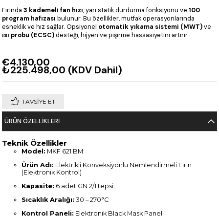
Fırında
3 kademeli fan hızı
, yarı statik durdurma fonksiyonu ve
100
program hafızası
bulunur. Bu özellikler, mutfak operasyonlarında
esneklik ve hız sağlar. Opsiyonel
otomatik yıkama sistemi (MWT)
ve
ısı probu (ECSC)
desteği, hijyen ve pişirme hassasiyetini artırır.
€4.130,00
₺225.498,00
(KDV Dahil)
TAVSIYE ET
ÜRÜN ÖZELLIKLERI
Teknik Özellikler
Model:
MKF 621 BM
Ürün Adı:
Elektrikli Konveksiyonlu Nemlendirmeli Fırın
(Elektronik Kontrol)
Kapasite:
6 adet GN 2/1 tepsi
Sıcaklık Aralığı:
30 – 270°C
Kontrol Paneli:
Elektronik Black Mask Panel