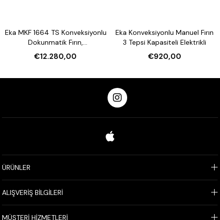
Eka MKF 1664 TS Konveksiyonlu
Eka Konveksiyonlu Manuel Fırın
Dokunmatik Fırın,
3 Tepsi Kapasiteli Elektrikli
Nemlendirmeli 16 Tepsi
€12.280,00
€920,00
Kapasiteli Elektrikli
ÜRÜNLER
ALIŞVERİŞ BİLGİLERİ
MÜŞTERİ HİZMETLERİ