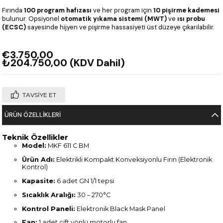
Fırında
100 program hafızası
ve her program için
10 pişirme kademesi
bulunur. Opsiyonel
otomatik yıkama sistemi (MWT)
ve
ısı probu
(ECSC)
sayesinde hijyen ve pişirme hassasiyeti üst düzeye çıkarılabilir.
€3.750,00
₺204.750,00
(KDV Dahil)
TAVSIYE ET
ÜRÜN ÖZELLIKLERI
Teknik Özellikler
Model:
MKF 611 C BM
Ürün Adı:
Elektrikli Kompakt Konveksiyonlu Fırın (Elektronik
Kontrol)
Kapasite:
6 adet GN 1/1 tepsi
Sıcaklık Aralığı:
30 – 270°C
Kontrol Paneli:
Elektronik Black Mask Panel
Fan:
1 adet çift yönlü motorlu fan