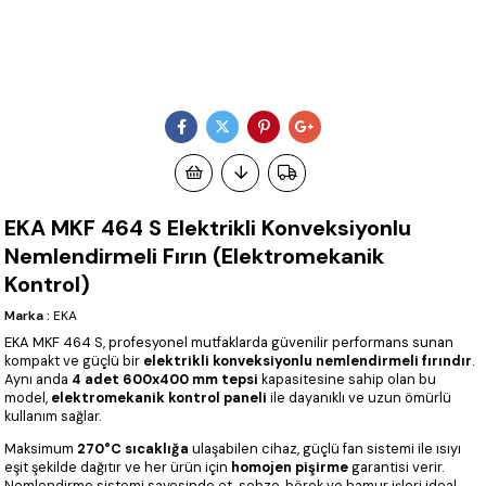
EKA MKF 464 S Elektrikli Konveksiyonlu
Nemlendirmeli Fırın (Elektromekanik
Kontrol)
Marka
:
EKA
EKA MKF 464 S, profesyonel mutfaklarda güvenilir performans sunan
kompakt ve güçlü bir
elektrikli konveksiyonlu nemlendirmeli fırındır
.
Aynı anda
4 adet 600x400 mm tepsi
kapasitesine sahip olan bu
model,
elektromekanik kontrol paneli
ile dayanıklı ve uzun ömürlü
kullanım sağlar.
Maksimum
270°C sıcaklığa
ulaşabilen cihaz, güçlü fan sistemi ile ısıyı
eşit şekilde dağıtır ve her ürün için
homojen pişirme
garantisi verir.
Nemlendirme sistemi sayesinde et, sebze, börek ve hamur işleri ideal