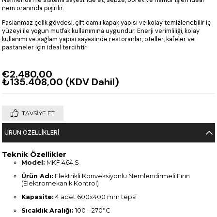
nem oranında pişirilir.
Paslanmaz çelik gövdesi, çift camlı kapak yapısı ve kolay temizlenebilir iç
yüzeyi ile yoğun mutfak kullanımına uygundur. Enerji verimliliği, kolay
kullanımı ve sağlam yapısı sayesinde restoranlar, oteller, kafeler ve
pastaneler için ideal tercihtir.
€2.480,00
₺135.408,00
(KDV Dahil)
TAVSIYE ET
ÜRÜN ÖZELLIKLERI
Teknik Özellikler
Model:
MKF 464 S
Ürün Adı:
Elektrikli Konveksiyonlu Nemlendirmeli Fırın
(Elektromekanik Kontrol)
Kapasite:
4 adet 600x400 mm tepsi
Sıcaklık Aralığı:
100 – 270°C