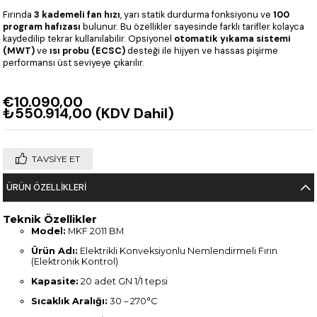
Fırında
3 kademeli fan hızı
, yarı statik durdurma fonksiyonu ve
100
program hafızası
bulunur. Bu özellikler sayesinde farklı tarifler kolayca
kaydedilip tekrar kullanılabilir. Opsiyonel
otomatik yıkama sistemi
(MWT)
ve
ısı probu (ECSC)
desteği ile hijyen ve hassas pişirme
performansı üst seviyeye çıkarılır.
€10.090,00
₺550.914,00
(KDV Dahil)
TAVSIYE ET
ÜRÜN ÖZELLIKLERI
Teknik Özellikler
Model:
MKF 2011 BM
Ürün Adı:
Elektrikli Konveksiyonlu Nemlendirmeli Fırın
(Elektronik Kontrol)
Kapasite:
20 adet GN 1/1 tepsi
Sıcaklık Aralığı:
30 – 270°C