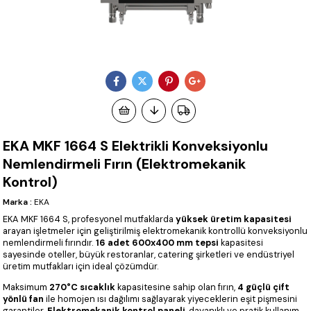
EKA MKF 1664 S Elektrikli Konveksiyonlu
Nemlendirmeli Fırın (Elektromekanik
Kontrol)
Marka
:
EKA
EKA MKF 1664 S, profesyonel mutfaklarda
yüksek üretim kapasitesi
arayan işletmeler için geliştirilmiş elektromekanik kontrollü konveksiyonlu
nemlendirmeli fırındır.
16 adet 600x400 mm tepsi
kapasitesi
sayesinde oteller, büyük restoranlar, catering şirketleri ve endüstriyel
üretim mutfakları için ideal çözümdür.
Maksimum
270°C sıcaklık
kapasitesine sahip olan fırın,
4 güçlü çift
yönlü fan
ile homojen ısı dağılımı sağlayarak yiyeceklerin eşit pişmesini
garantiler.
Elektromekanik kontrol paneli
, dayanıklı ve pratik kullanım