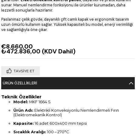
sunar. Manuel nemlendirme fonksiyonu ile ürünler kurumadan, daha
lezzetli sonuçlarla hazırlanır.
Paslanmaz çelik gövde, dayanıklı çift camlı kapak ve ergonomik tasarım
uzun ömürlü kullanım sağlar. Yüksek kapasiteli bu model, enerji verimliliği
ve sağlamlığıyla öne çıkar.
€8.660,00
₺472.836,00
(KDV Dahil)
TAVSIYE ET
ÜRÜN ÖZELLIKLERI
Teknik Özellikler
Model:
MKF 1664 S
Ürün Adı:
Elektrikli Konveksiyonlu Nemlendirmeli Fırın
(Elektromekanik Kontrol)
Kapasite:
16 adet 600x400 mm tepsi
Sıcaklık Aralığı:
100 – 270°C