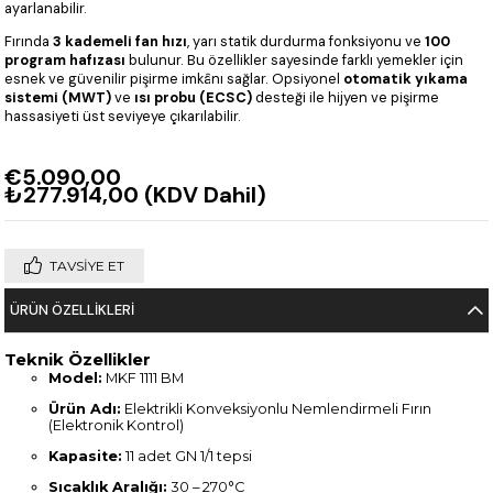
ayarlanabilir.
Fırında
3 kademeli fan hızı
, yarı statik durdurma fonksiyonu ve
100
program hafızası
bulunur. Bu özellikler sayesinde farklı yemekler için
esnek ve güvenilir pişirme imkânı sağlar. Opsiyonel
otomatik yıkama
sistemi (MWT)
ve
ısı probu (ECSC)
desteği ile hijyen ve pişirme
hassasiyeti üst seviyeye çıkarılabilir.
€5.090,00
₺277.914,00
(KDV Dahil)
TAVSIYE ET
ÜRÜN ÖZELLIKLERI
Teknik Özellikler
Model:
MKF 1111 BM
Ürün Adı:
Elektrikli Konveksiyonlu Nemlendirmeli Fırın
(Elektronik Kontrol)
Kapasite:
11 adet GN 1/1 tepsi
Sıcaklık Aralığı:
30 – 270°C