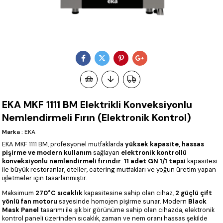
EKA MKF 1111 BM Elektrikli Konveksiyonlu
Nemlendirmeli Fırın (Elektronik Kontrol)
Marka
:
EKA
EKA MKF 1111 BM, profesyonel mutfaklarda
yüksek kapasite, hassas
pişirme ve modern kullanım
sağlayan
elektronik kontrollü
konveksiyonlu nemlendirmeli fırındır
.
11 adet GN 1/1 tepsi
kapasitesi
ile büyük restoranlar, oteller, catering mutfakları ve yoğun üretim yapan
işletmeler için tasarlanmıştır.
Maksimum
270°C sıcaklık
kapasitesine sahip olan cihaz,
2 güçlü çift
yönlü fan motoru
sayesinde homojen pişirme sunar. Modern
Black
Mask Panel
tasarımı ile şık bir görünüme sahip olan cihazda, elektronik
kontrol paneli üzerinden sıcaklık, zaman ve nem oranı hassas şekilde