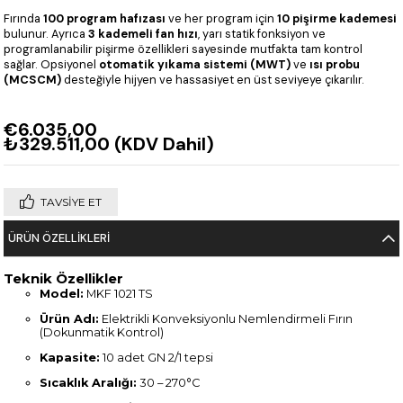
Fırında
100 program hafızası
ve her program için
10 pişirme kademesi
bulunur. Ayrıca
3 kademeli fan hızı
, yarı statik fonksiyon ve
programlanabilir pişirme özellikleri sayesinde mutfakta tam kontrol
sağlar. Opsiyonel
otomatik yıkama sistemi (MWT)
ve
ısı probu
(MCSCM)
desteğiyle hijyen ve hassasiyet en üst seviyeye çıkarılır.
€6.035,00
₺329.511,00
(KDV Dahil)
TAVSIYE ET
ÜRÜN ÖZELLIKLERI
Teknik Özellikler
Model:
MKF 1021 TS
Ürün Adı:
Elektrikli Konveksiyonlu Nemlendirmeli Fırın
(Dokunmatik Kontrol)
Kapasite:
10 adet GN 2/1 tepsi
Sıcaklık Aralığı:
30 – 270°C