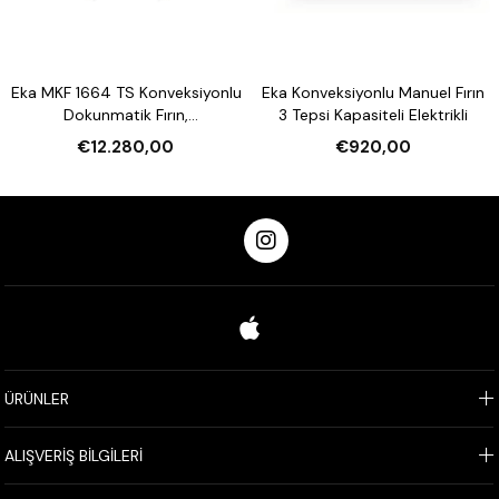
Eka MKF 1664 TS Konveksiyonlu
Eka Konveksiyonlu Manuel Fırın
Dokunmatik Fırın,
3 Tepsi Kapasiteli Elektrikli
Nemlendirmeli 16 Tepsi
€12.280,00
€920,00
Kapasiteli Elektrikli
ÜRÜNLER
ALIŞVERİŞ BİLGİLERİ