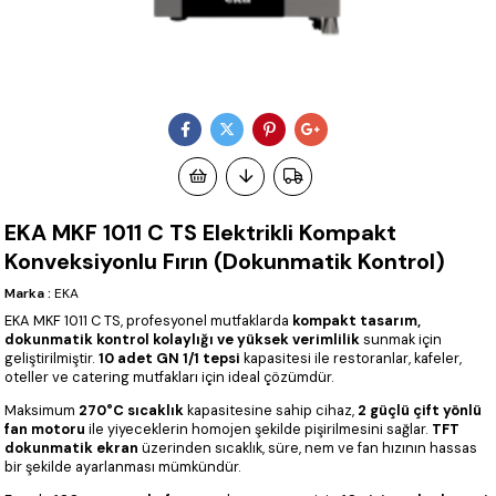
EKA MKF 1011 C TS Elektrikli Kompakt
Konveksiyonlu Fırın (Dokunmatik Kontrol)
Marka
:
EKA
EKA MKF 1011 C TS, profesyonel mutfaklarda
kompakt tasarım,
dokunmatik kontrol kolaylığı ve yüksek verimlilik
sunmak için
geliştirilmiştir.
10 adet GN 1/1 tepsi
kapasitesi ile restoranlar, kafeler,
oteller ve catering mutfakları için ideal çözümdür.
Maksimum
270°C sıcaklık
kapasitesine sahip cihaz,
2 güçlü çift yönlü
fan motoru
ile yiyeceklerin homojen şekilde pişirilmesini sağlar.
TFT
dokunmatik ekran
üzerinden sıcaklık, süre, nem ve fan hızının hassas
bir şekilde ayarlanması mümkündür.