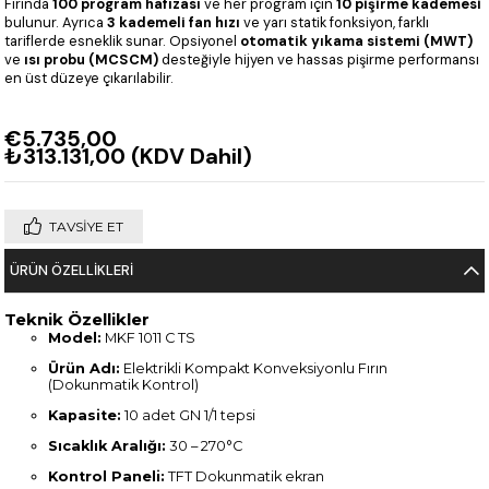
Fırında
100 program hafızası
ve her program için
10 pişirme kademesi
bulunur. Ayrıca
3 kademeli fan hızı
ve yarı statik fonksiyon, farklı
tariflerde esneklik sunar. Opsiyonel
otomatik yıkama sistemi (MWT)
ve
ısı probu (MCSCM)
desteğiyle hijyen ve hassas pişirme performansı
en üst düzeye çıkarılabilir.
€5.735,00
₺313.131,00
(KDV Dahil)
TAVSIYE ET
ÜRÜN ÖZELLIKLERI
Teknik Özellikler
Model:
MKF 1011 C TS
Ürün Adı:
Elektrikli Kompakt Konveksiyonlu Fırın
(Dokunmatik Kontrol)
Kapasite:
10 adet GN 1/1 tepsi
Sıcaklık Aralığı:
30 – 270°C
Kontrol Paneli:
TFT Dokunmatik ekran