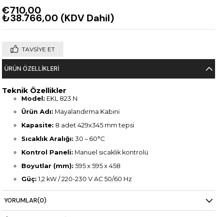
€710,00
₺38.766,00
(KDV Dahil)
TAVSIYE ET
ÜRÜN ÖZELLIKLERI
Teknik Özellikler
Model:
EKL 823 N
Ürün Adı:
Mayalandırma Kabini
Kapasite:
8 adet 429x345 mm tepsi
Sıcaklık Aralığı:
30 – 60°C
Kontrol Paneli:
Manuel sıcaklık kontrolü
Boyutlar (mm):
595 x 595 x 458
Güç:
1,2 kW / 220-230 V AC 50/60 Hz
Ağırlık:
25,8 kg
YORUMLAR
(0)
Uyumluluk:
EKF 423 ve 323 serisi fırınlarla tam uyumlu