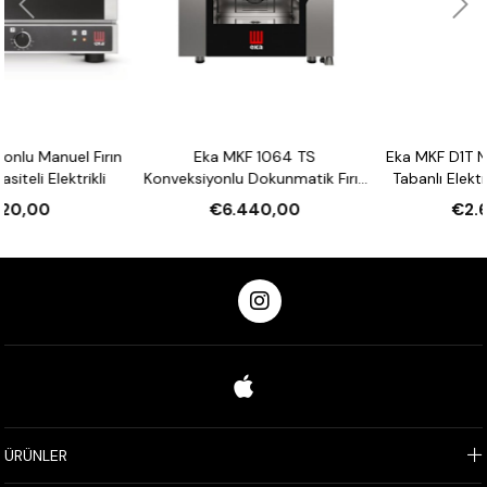
ırın
Eka MKF 1064 TS
Eka MKF D1T Nemlendirmeli
li
Konveksiyonlu Dokunmatik Fırın
Tabanlı Elektronik Fırın 1 Te
Nemlendirmeli 10 Tepsi
Kapasiteli Elektrikli
€6.440,00
€2.670,00
Kapasiteli Elektrikli
ÜRÜNLER