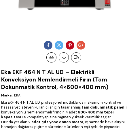
Eka EKF 464 N T AL UD – Elektrikli
Konveksiyon Nemlendirmeli Fırın (Tam
Dokunmatik Kontrol, 4×600×400 mm)
Marka
:
EKA
Eka EKF 464 N T AL UD, profesyonel mutfaklarda maksimum kontrol ve
hassasiyet isteyen kullanıcılar için tasarlanmış
tam dokunmatik panelli
konveksiyonlu nemlendirmeli fırındır. 4 adet
600×400 mm tepsi
kapasitesi
ile kompakt yapısına rağmen yüksek verimlilik sağlar.
Fırında yer alan
2 adet çift yöne dönen motor
, iç haznede hava akışını
homojen dağıtarak pişirme sürecinde ürünlerin eşit şekilde pişmesini