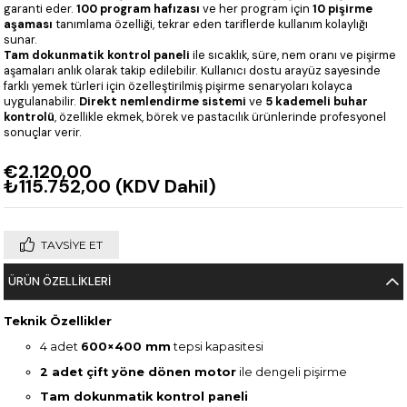
garanti eder.
100 program hafızası
ve her program için
10 pişirme
aşaması
tanımlama özelliği, tekrar eden tariflerde kullanım kolaylığı
sunar.
Tam dokunmatik kontrol paneli
ile sıcaklık, süre, nem oranı ve pişirme
aşamaları anlık olarak takip edilebilir. Kullanıcı dostu arayüz sayesinde
farklı yemek türleri için özelleştirilmiş pişirme senaryoları kolayca
uygulanabilir.
Direkt nemlendirme sistemi
ve
5 kademeli buhar
kontrolü
, özellikle ekmek, börek ve pastacılık ürünlerinde profesyonel
sonuçlar verir.
€2.120,00
₺115.752,00
(KDV Dahil)
TAVSIYE ET
ÜRÜN ÖZELLIKLERI
Teknik Özellikler
4 adet
600×400 mm
tepsi kapasitesi
2 adet çift yöne dönen motor
ile dengeli pişirme
Tam dokunmatik kontrol paneli