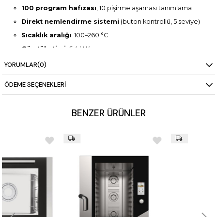
100 program hafızası
, 10 pişirme aşaması tanımlama
Direkt nemlendirme sistemi
(buton kontrollü, 5 seviye)
Sıcaklık aralığı
: 100–260 °C
Güç tüketimi
: 6,4 kW
Elektrik bağlantısı
: AC 380/400 V 3N, 50/60 Hz
YORUMLAR
(0)
Boyutlar
: 784×754×634 mm
ÖDEME SEÇENEKLERI
Ağırlık
: 85 kg
BENZER ÜRÜNLER