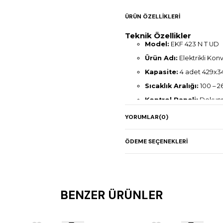
ÜRÜN ÖZELLIKLERI
Teknik Özellikler
Model:
EKF 423 N T UD
Ürün Adı:
Elektrikli Ko
Kapasite:
4 adet 429x3
Sıcaklık Aralığı:
100 – 2
Kontrol Paneli:
Dokunm
Fan:
1 adet çift yönlü mo
YORUMLAR
(0)
Boyutlar (mm):
600 x 7
Güç:
3,2 kW / 220-230 V
ÖDEME SEÇENEKLERI
Ağırlık:
33 kg
Nemlendirme:
Var, ent
Ek Özellikler:
BENZER ÜRÜNLER
Dokunmatik ekran 
Programlanabilir p