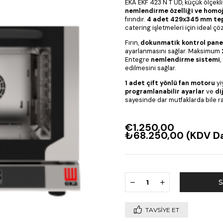
EKA EKF 423 N T UD, küçük ölçekl
nemlendirme özelliği ve homo
fırındır.
4 adet 429x345 mm te
catering işletmeleri için ideal ç
Fırın,
dokunmatik kontrol pane
ayarlanmasını sağlar. Maksimum
Entegre
nemlendirme sistemi
,
edilmesini sağlar.
1 adet çift yönlü fan motoru
yi
programlanabilir ayarlar
ve
di
sayesinde dar mutfaklarda bile rah
€1.250,00
₺68.250,00
(KDV Da
TAVSIYE ET