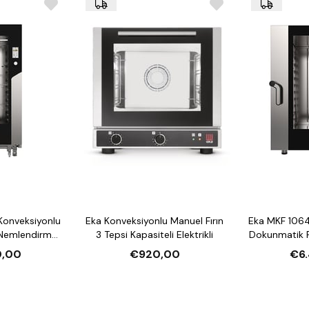
Nemlendirme sistem
Kompakt ve dayan
Homojen pişirme i
Konveksiyonlu
Eka Konveksiyonlu Manuel Fırın
Eka MKF 1064
 Nemlendirmeli
3 Tepsi Kapasiteli Elektrikli
Dokunmatik F
li Elektrikli
10 Tepsi Kap
0,00
€920,00
€6