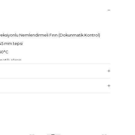
nveksiyonlu Nemlendirmeli Fırın (Dokunmatik Kontrol)
45 mm tepsi
60°C
atik ekran
torlu fan
02 x 589
 AC 50/60 Hz
egre sistem
ile kolay kullanım
işirme ayarları