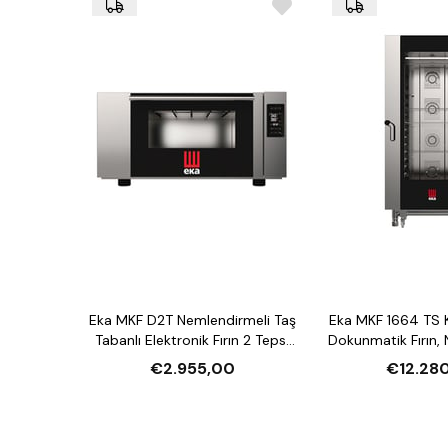
Eka MKF D2T Nemlendirmeli Taş
Eka MKF 1664 TS 
Tabanlı Elektronik Fırın 2 Tepsi
Dokunmatik Fırın,
Kapasiteli Elektrikli
16 Tepsi Kapasite
€2.955,00
€12.28