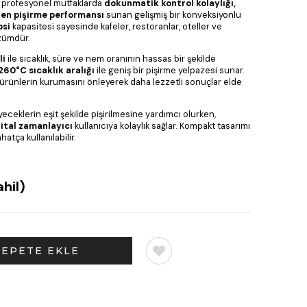
i profesyonel mutfaklarda
dokunmatik kontrol kolaylığı,
jen pişirme performansı
sunan gelişmiş bir konveksiyonlu
psi
kapasitesi sayesinde kafeler, restoranlar, oteller ve
özümdür.
li
ile sıcaklık, süre ve nem oranının hassas bir şekilde
260°C sıcaklık aralığı
ile geniş bir pişirme yelpazesi sunar.
 ürünlerin kurumasını önleyerek daha lezzetli sonuçlar elde
yeceklerin eşit şekilde pişirilmesine yardımcı olurken,
jital zamanlayıcı
kullanıcıya kolaylık sağlar. Kompakt tasarımı
atça kullanılabilir.
hil)