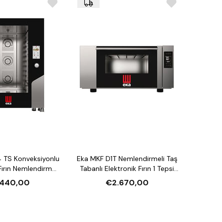
i ile daha kaliteli pişirme
ıklı paslanmaz çelik gövde
çin güçlü fan motoru
 TS Konveksiyonlu
Eka MKF D1T Nemlendirmeli Taş
ırın Nemlendirmeli
Tabanlı Elektronik Fırın 1 Tepsi
asiteli Elektrikli
Kapasiteli Elektrikli
.440,00
€2.670,00