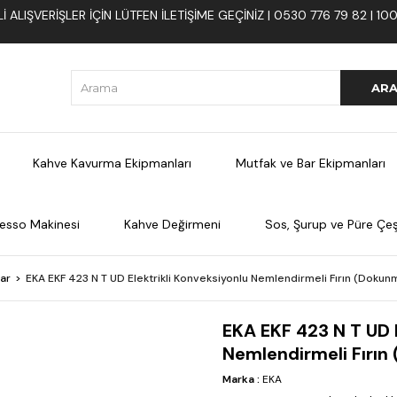
 ALIŞVERIŞLER İÇIN LÜTFEN ILETIŞIME GEÇINIZ | 0530 776 79 82 | 
Kahve Kavurma Ekipmanları
Mutfak ve Bar Ekipmanları
esso Makinesi
Kahve Değirmeni
Sos, Şurup ve Püre Çeşi
lar
EKA EKF 423 N T UD Elektrikli Konveksiyonlu Nemlendirmeli Fırın (Dokunm
EKA EKF 423 N T UD E
Nemlendirmeli Fırın
Marka
:
EKA