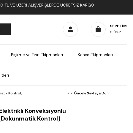
1000 TL VE ÜZERI ALIŞVERIŞLERDE ÜCRETSIZ KARGO
SEPETIM
0
Ürün
Pişirme ve Fırın Ekipmanları
Kahve Ekipmanları
tleri
atik Kontrol)
< < Önceki Sayfaya Dön
lektrikli Konveksiyonlu
 (Dokunmatik Kontrol)