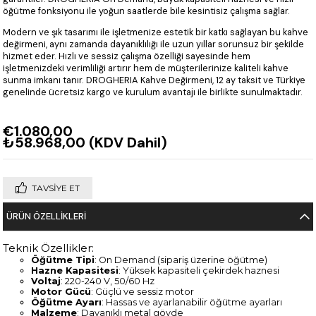
öğütme fonksiyonu ile yoğun saatlerde bile kesintisiz çalışma sağlar.
Modern ve şık tasarımı ile işletmenize estetik bir katkı sağlayan bu kahve
değirmeni, aynı zamanda dayanıklılığı ile uzun yıllar sorunsuz bir şekilde
hizmet eder. Hızlı ve sessiz çalışma özelliği sayesinde hem
işletmenizdeki verimliliği artırır hem de müşterilerinize kaliteli kahve
sunma imkanı tanır. DROGHERIA Kahve Değirmeni, 12 ay taksit ve Türkiye
genelinde ücretsiz kargo ve kurulum avantajı ile birlikte sunulmaktadır.
€1.080,00
₺58.968,00
(KDV Dahil)
TAVSIYE ET
ÜRÜN ÖZELLIKLERI
Teknik Özellikler:
Öğütme Tipi
: On Demand (sipariş üzerine öğütme)
Hazne Kapasitesi
: Yüksek kapasiteli çekirdek haznesi
Voltaj
: 220-240 V, 50/60 Hz
Motor Gücü
: Güçlü ve sessiz motor
Öğütme Ayarı
: Hassas ve ayarlanabilir öğütme ayarları
Malzeme
: Dayanıklı metal gövde