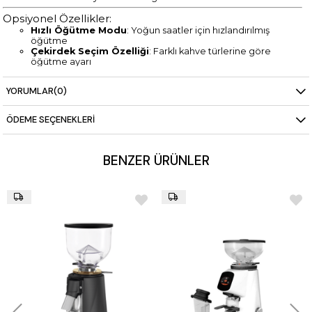
Opsiyonel Özellikler:
Hızlı Öğütme Modu
: Yoğun saatler için hızlandırılmış
öğütme
Çekirdek Seçim Özelliği
: Farklı kahve türlerine göre
öğütme ayarı
Renk Seçenekleri
:
YORUMLAR
(0)
Siyah
Gümüş
Teslimat ve Kurulum
:
ÖDEME SEÇENEKLERI
Stokta
: 3 iş gününde teslim.
Stok Dışı
: 6-8 hafta içinde teslim.
Ücretsiz Kargo ve Kurulum
: Türkiye’nin her yerine ücretsiz
BENZER ÜRÜNLER
kargo ve kurulum hizmeti.
12 Ay Taksit İmkanı
: Ödeme kolaylığı sağlayan 12 ay taksit
avantajıyla.