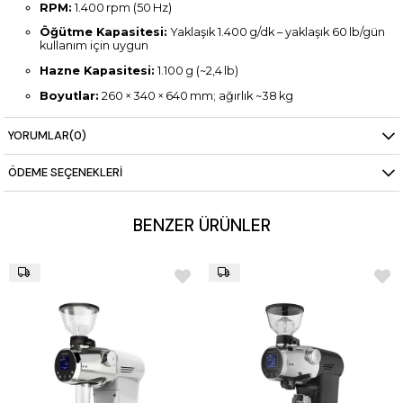
RPM:
1.400 rpm (50 Hz)
Öğütme Kapasitesi:
Yaklaşık 1.400 g/dk – yaklaşık 60 lb/gün
kullanım için uygun
Hazne Kapasitesi:
1.100 g (~2,4 lb)
Boyutlar:
260 × 340 × 640 mm; ağırlık ~38 kg
Geniş Öğütme Aralığı:
300 µm–1.200 µm arası stepless
(kademesiz) ayar
YORUMLAR
(0)
Temizlik & Retention Azaltma:
Manuel tokmak (knocker),
ÖDEME SEÇENEKLERI
sallama plâkası ve bag clamp ünitesi – kalıntı minimum
seviyede
Certifikalar:
CE, CB, UL, NSF gibi uluslararası güvenlik
BENZER ÜRÜNLER
standartları