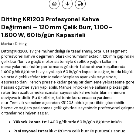
Ditting KR1203 Profesyonel Kahve
Değirmeni – 120 mm Çelik Burr, 1.100–
1.600 W, 60 lb/gün Kapasiteli
Marka
:
Ditting
Ditting KR1203, İsviçre mühendisliği ile tasarlanmış, orta-üst segment
profesyonel kahve değirmeni olarak konumlanmaktadır. 120 mm çapındaki
çelik burr’ları ve güçlü motor sistemiyle özellikle yoğun kullanım
senaryolarında üstün performans gösterir. Laboratuvar koşullarında
1.400 g/dk öğütme hızıyla yaklaşık 60 lb/gün kapasite sağlar, bu da küçük
ve orta ölçekli kafeler için idealdir.Stepless ayar kolu sayesinde,
espresso’dan French press’e kadar geniş bir demleme yelpazesine göre
hassas öğütme ayarı yapılabilir. Manuel knocker ve sallama plâkası gibi
retention azaltıcı mekanizmalar sayesinde kahve kalıntıları minimum
seviyeye indirilir. Bu özellikler, kalitenin korunmasına yardımcı
olur .Temizlik ve bakım açısından KR1203 oldukça pratiktir, çıkarılabilir
hazne ve sağlam paslanmaz çelik gövdesi sayesinde profesyonel çalışma
ortamlarında hijyen sağlar.
Yüksek kapasite:
1.400 g/dk hızla 60 lb/gün öğütme imkânı
Profesyonel tutarlılık:
120 mm çelik burr ile pürüzsüz sonuç