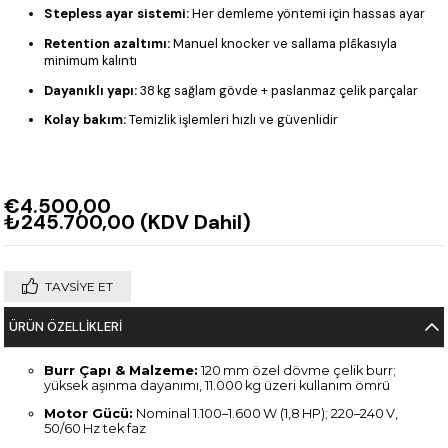
Stepless ayar sistemi:
Her demleme yöntemi için hassas ayar
Retention azaltımı:
Manuel knocker ve sallama plâkasıyla
minimum kalıntı
Dayanıklı yapı:
38 kg sağlam gövde + paslanmaz çelik parçalar
Kolay bakım:
Temizlik işlemleri hızlı ve güvenlidir
€4.500,00
₺245.700,00
(KDV Dahil)
TAVSIYE ET
ÜRÜN ÖZELLIKLERI
Burr Çapı & Malzeme:
120 mm özel dövme çelik burr;
yüksek aşınma dayanımı, 11.000 kg üzeri kullanım ömrü
Motor Gücü:
Nominal 1.100–1.600 W (1,8 HP); 220–240 V,
50/60 Hz tek faz