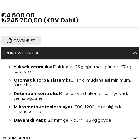
€4.500,00
₺245.700,00
(KDV Dahil)
TAVSIYE ET
ÜRÜN ÖZELLIKLERI
Yüksek verimlilik:
Dakikada ~23 g öğütme – günde ~27 kg
kapasite
Otomatik torba sistemi:
Kullanıcı müdahalesi minimum,
süreç hızlı
Retention kontrolü:
Knocker ve shaker plaka sayesinde
temiz öğütme
Mikrometrik stepless ayar:
300–1.200 µm aralığında
hassas kontrol
Dayanıklı yapı:
120 mm çelik burr + 38 kg gövde
Kolay bakım:
Temizleme ve kullanım basit
Güvenilirlik:
CE, UL, NSF gibi profesyonel sertifikalar
YORUMLAR
(0)