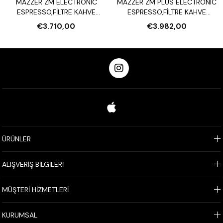
MAZZER ZM ELECTRONIC
MAZZER ZM PLUS ELECTRONIC
ESPRESSO,FİLTRE KAHVE
ESPRESSO,FİLTRE KAHVE
DEĞİRMENİ
DEĞİRMENİ
€3.710,00
€3.982,00
ÜRÜNLER
ALIŞVERİŞ BİLGİLERİ
MÜŞTERİ HİZMETLERİ
KURUMSAL