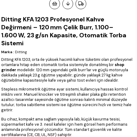
Ditting KFA 1203 Profesyonel Kahve
Değirmeni – 120 mm Çelik Burr, 1.100–
1.600 W, 23 g/sn Kapasite, Otomatik Torba
Sistemi
Marka
:
Ditting
Ditting KFA 1203, orta ile yüksek hacimli kahve tüketimi olan profesyonel
ortamlara hitap eden otomatik torba sistemiyle donatılmış bir
shop
grinder
modelidir. 120 mm çapındaki çelik burr’lar ve güçlü motoruyla
dakikada yaklaşık 23 g öğütme yapabilir; günde yaklaşık 27 kg kahve
öğütebilme kapasitesiyle kafe veya şahsi tost evleri için idealdir.
Stepless mikrometrik öğütme ayar sistemi, kullanıcıya hassas kontrol
imkânı verir. Manuel knocker ve titreşimli shaker plaka gibi retention
azaltıcı tasarımlar sayesinde öğütme sonrası kalıntı minimal düzeyde
tutulur; torba sabitleme sistemi ise öğütme sürecini hızlı ve temiz hale
getirir.
Bu cihaz, kompakt ama sağlam yapısıyla lab, küçük kavurma tesisi,
süpermarket kafe ve 3. nesil kafeler için hem görsel hem performans
anlamında profesyonel çözümdür. Tüm standart güvenlik ve kalite
sertifikalarına (CE, CB, UL, NSF) sahiptir.