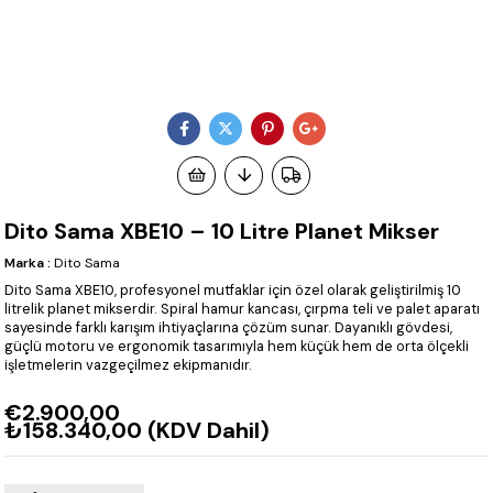
Dito Sama XBE10 – 10 Litre Planet Mikser
Marka
:
Dito Sama
Dito Sama XBE10, profesyonel mutfaklar için özel olarak geliştirilmiş 10
litrelik planet mikserdir. Spiral hamur kancası, çırpma teli ve palet aparatı
sayesinde farklı karışım ihtiyaçlarına çözüm sunar. Dayanıklı gövdesi,
güçlü motoru ve ergonomik tasarımıyla hem küçük hem de orta ölçekli
işletmelerin vazgeçilmez ekipmanıdır.
€2.900,00
₺158.340,00
(KDV Dahil)