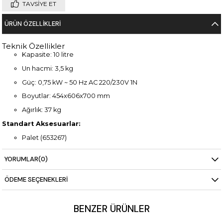
TAVSIYE ET
ÜRÜN ÖZELLIKLERI
Teknik Özellikler
Kapasite: 10 litre
Un hacmi: 3,5 kg
Güç: 0,75 kW ~ 50 Hz AC 220/230V 1N
Boyutlar: 454x606x700 mm
Ağırlık: 37 kg
Standart Aksesuarlar:
Palet (653267)
Spiral hamur kancası (653268)
YORUMLAR
(0)
Çırpma teli (653269)
ÖDEME SEÇENEKLERI
Kazan (653276)
BENZER ÜRÜNLER